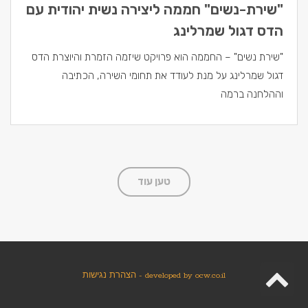
"שירת-נשים" חממה ליצירה נשית יהודית עם
הדס דגול שמרלינג
"שירת נשים" – החממה הוא פרויקט שיזמה הזמרת והיוצרת הדס
דגול שמרלינג על מנת לעודד את תחומי השירה, הכתיבה
וההלחנה ברמה
טען עוד
גלילה
ocw.co.il
developed by
-
הצהרת נגישות
לראש