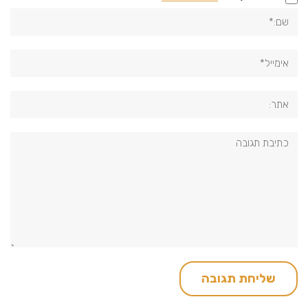
שם:*
אימייל*
אתר:
תגובה: