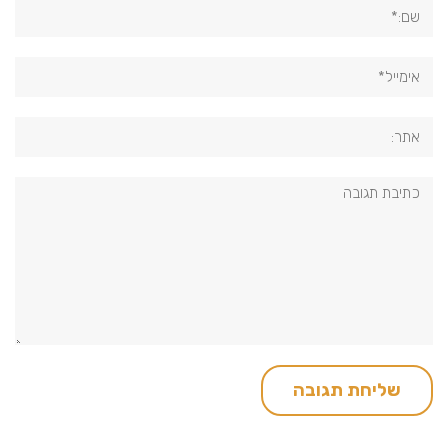
שם:*
אימייל*
אתר:
תגובה: