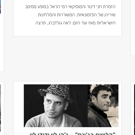
הזמרת חני דינור והמוסיקאי רמי הראל במופע ממיטב
שיריהן של הפזמונאיות, המשוררות והמלחינות
הישראליות מאז ועד היום: לאה גולדברג, תרצה
"הלוויים בג'ינס" – ג'קי לוי ודודי לוי