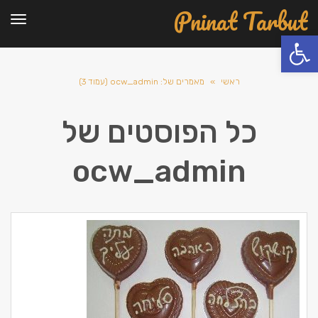
Pninat Tarbut
תפרי
פתח סרגל נגישות
ראשי
»
מאמרים של: ocw_admin (עמוד 3)
כל הפוסטים של
ocw_admin