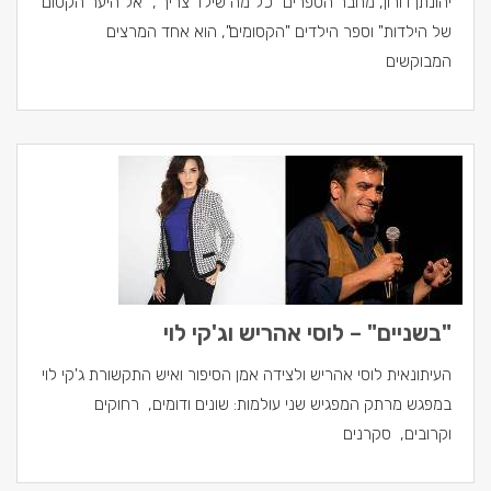
יהונתן דורון, מחבר הספרים "כל מה שילד צריך", "אל היער הקסום
של הילדות" וספר הילדים "הקסומים", הוא אחד המרצים
המבוקשים
"בשניים" – לוסי אהריש וג'קי לוי
העיתונאית לוסי אהריש ולצידה אמן הסיפור ואיש התקשורת ג'קי לוי
במפגש מרתק המפגיש שני עולמות: שונים ודומים, רחוקים
וקרובים, סקרנים