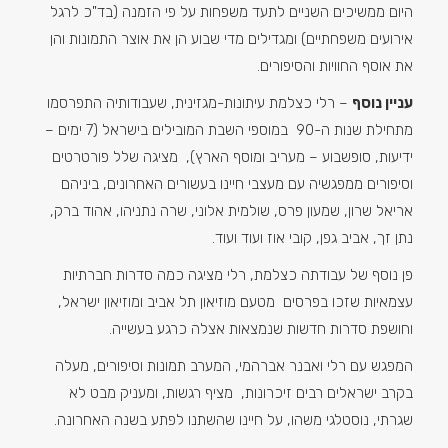
היום ממשיכים השניים לתעד משפחות על פי הזמנה (בד"כ לרגל
אירועים משפחתיים) ומגדילים מדי שבוע הן את אוצר התמונות והן
את אוסף החוויות והסיפורים.
עניין נוסף
– רלי כצלמת עיתונות-מגזינית, שעבודותיה התפרסמו
מתחילת שנות ה-90 במוספי השבת המובילים בישראל (7 ימים –
ידיעות, סופשבוע – מעריב ומוסף הארץ), מציגה שלל פורטרטים
וסיפורים ממפגשיה עם מעצבי חיינו בעשורים האחרונים, ביניהם
אריאל שרון, שמעון פרס, שולמית אלוני, שרה נתניהו, אהוד ברק,
נתן זך, אביב גפן, קובי אוז ועוד ועוד.
פן נוסף של עבודתה כצלמת, רלי מציגה כמה סדרות חברתיות
עצמאיות שזכו בפרסים מטעם מוזיאון תל אביב ומוזיאון ישראל,
וחושפת סדרות חדשות שנמצאות אצלה כרגע בעשייה.
המפגש עם רלי ואבנר אברהמי, המערב תמונות וסיפורים, מעלה
בקרב ישראלים רבים זיכרונות, מציף רגשות, ומעניק מבט לא
שגרתי, נוסטלגי משהו, על חיינו שהשתנו לפתע בשנה האחרונה.