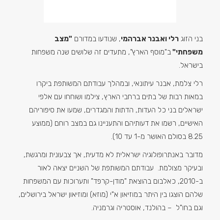
בני הזוג
רלי ואבנר אברהמי
, שנודעו במדורם
"מצב
משפחתי"
ב"מוסף הארץ", מתעדים זה שלושים שנה משפחות
בישראל.
רלי צלמת, אבנר עיתונאי, ובמהלך עבודתם המשותפת ביקרו
במאות רבות של בתים ברחבי הארץ, צילמו ושוחחו עם אלפי
ישראלים בני כל העדות, הדתות והמגדרים, שמעו את סיפוריהם
האישיים, רשמו את דעותיהם והתעניינו גם במצב רוחם (ממוצע
8.25 בסולם האושר מ-1 עד 10).
מדובר באנתרופולוגיה ישראלית לא מדעית, אך צבעונית ומרגשת,
ובעיקר מצולמת. עבודתם המשותפת של השניים יצאה לאור
ב-2010, כאלבום בהוצאת "מודן-קרפד" ותערוכות עם המשפחות
שלהם הוצגו בין היתר במוזיאון א"י (מוזא) ומוזיאון ישראל בירושלים,
וגם בחו"ל – בהולנד, אוסטריה וגרמניה.