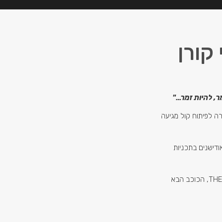
קורן
ר, להיות זמר…"
רה לפיתוח קול מגיעה
ודישנים בתכניות
בית ספר למוסיקה, X פקטור, THE VOICE, הכוכב הבא