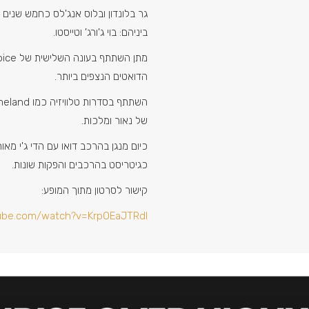
גר בלונדון ובלוס אנג'לס כחמש שנים ו
ביניהם: בוי ג'ורג' וטייסטו.
הדואטים הנצפים ביותר.
של נאור ומלכות.
כגיטריסט בהרכבים והפקות שונות.
קישור לסרטון מתוך המופע:
ube.com/watch?v=KrpOEaJTRdI