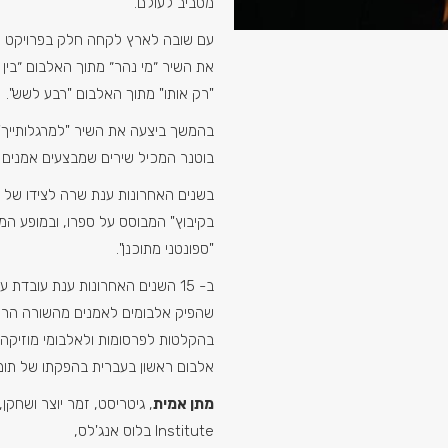
מסביב לעולם.
עם שובה לארץ לקחה חלק בפרויקט של
את השיר ״מי נהר״ מתוך האלבום ״בין ק
"רק אותו" מתוך האלבום "רבע לשש".
בהמשך ביצעה את השיר "למרגלותייך" 
בוטנר המכיל שירים שמבצעים אמנים
בשנים האחרונות ענת שרה לצידו של ע
בקיבוץ" המבוסס על ספרו, ובמופע המש
"ספונטני מתוכנן".
ב- 15 השנים האחרונות ענת עובדת 
שהפיק אלבומים לאמנים מהשורה הרא
בהקלטות לפרסומות ולאלבומי מוזיקה.
אלבום ראשון בעברית בהפקתו של תומ
מתן אמית
Institute בלוס אנג'לס,