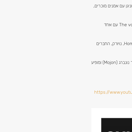
ניגן עם אמנים מוכרים,
מתן השתתף בעונה השלישית של The voice עם אחד
השתתף בסדרות טלוויזיה כמו Homeland, נויורק, החברים
כיום מנגן בהרכב דואו עם הדי ג'י מאור נונברג (Mojon) ומופיע
https://www.yout