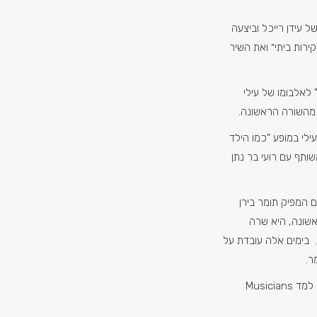
 עידן רייכל וביצעה
ירות ביתי״ ואת השיר
לאלבומו של עילי
 מהשורה הראשונה.
ילי במופע "כמו הילד
ותף עם רועי בר נתן
עם המפיק תומר בירן
שונה, היא שרה
 בימים אלה עובדת על
ר.
, גיטריסט, זמר יוצר ושחקן, למד Musicians