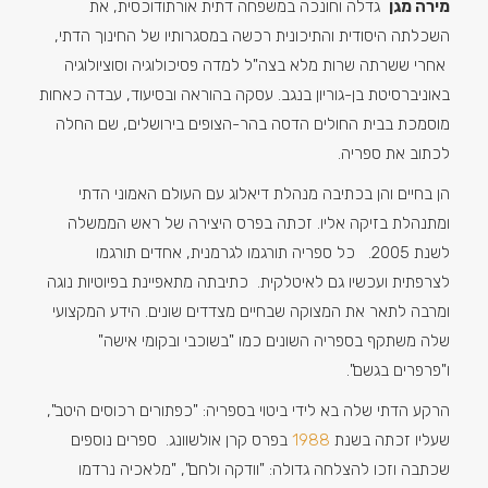
מירה מגן
גדלה וחונכה במשפחה דתית אורתודוכסית, את
השכלתה היסודית והתיכונית רכשה במסגרותיו של החינוך הדתי,
אחרי ששרתה שרות מלא בצה"ל למדה פסיכולוגיה וסוציולוגיה
באוניברסיטת בן-גוריון בנגב. עסקה בהוראה ובסיעוד, עבדה כאחות
מוסמכת בבית החולים הדסה בהר-הצופים בירושלים, שם החלה
לכתוב את ספריה.
הן בחיים והן בכתיבה מנהלת דיאלוג עם העולם האמוני הדתי
ומתנהלת בזיקה אליו. זכתה בפרס היצירה של ראש הממשלה
לשנת 2005. כל ספריה תורגמו לגרמנית, אחדים תורגמו
לצרפתית ועכשיו גם לאיטלקית. כתיבתה מתאפיינת בפיוטיות נוגה
ומרבה לתאר את המצוקה שבחיים מצדדים שונים. הידע המקצועי
שלה משתקף בספריה השונים כמו "בשוכבי ובקומי אישה"
ו"פרפרים בגשם".
הרקע הדתי שלה בא לידי ביטוי בספריה: "כפתורים רכוסים היטב",
שעליו זכתה בשנת
1988
בפרס קרן אולשוונג. ספרים נוספים
שכתבה וזכו להצלחה גדולה: "וודקה ולחם", "מלאכיה נרדמו