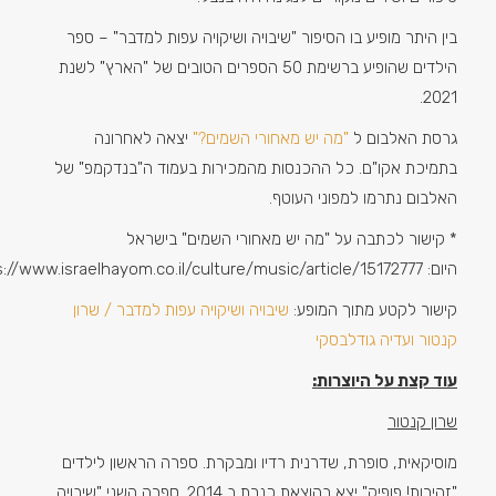
בין היתר מופיע בו הסיפור "שיבויה ושיקויה עפות למדבר" – ספר
הילדים שהופיע ברשימת 50 הספרים הטובים של "הארץ" לשנת
2021.
גרסת האלבום ל
"
מה
יש
מאחורי
השמים
?"
יצאה לאחרונה
בתמיכת אקו"ם. כל ההכנסות מהמכירות בעמוד ה"בנדקמפ" של
האלבום נתרמו למפוני העוטף.
* קישור לכתבה על "מה יש מאחורי השמים" בישראל
היום: https://www.israelhayom.co.il/culture/music/article/15172777
קישור לקטע מתוך המופע:
שיבויה
ושיקויה
עפות
למדבר
/
שרון
קנטור
ועדיה
גודלבסקי
עוד קצת על היוצרות:
שרון קנטור
מוסיקאית, סופרת, שדרנית רדיו ומבקרת. ספרה הראשון לילדים
"זהירות! פופיק" יצא בהוצאת כנרת ב 2014. ספרה השני "שיבויה