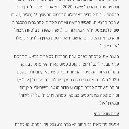
ושיקויה עפות למדבר" יצא ב 2020 בהוצאת "דפוס בית". בין לבין
פרסמה שירים לילדים באנתולוגיה "הסוס המעופף 3" (הליקון). שרון
עורכת הרצאות, מפגשי קריאה ושיחה לילדים ולמבוגרים במסגרות
שונות (סינמטק ת"א, המגדלור ועוד). שרון משדרת ב"כאן תרבות"
והיא קוראת הסיפורים הרשמית של הסכת מגזין הילדים הפופולרי
"אדם צעיר".
בשנת 2019 זכתה בפרס שרת התרבות לסופרים בראשית דרכם
על הנובלה "זנב" (הוצ' לוקוס). כמוסיקאית היא פועלת בעיקר
בתחום הרוק והמוסיקה הנסיונית, בהופעות בארץ ובחו"ל. בשנת
2020 הלחינה את המוסיקה המקורית לסדרה "ערות" (HOT3)
והיתה מועמדת לפרס הקולנוע הדוקומנטרי הישראלי. ביקורות
וטורים שלה מתפרסמים במוסף "ספרות ותרבות" של "7 לילות"
ובמגזין "את".
עדיה גודלבסקי
אמנית מוזיקאית רב תחומית- מלחינה, נבלאית, זמרת, מאלתרת,