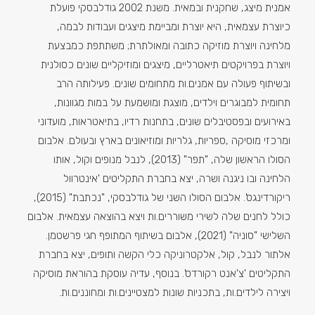
אמנית מיצג, שחקנית ובמאית. משנת 2002 גודלבסקי פועלת
כיוצרת עצמאית, היא יוצרת ומביימת מיצגים ועבודות לבמה,
מלחינה ויוצרת מוזיקה כתובה ומאולתרת; משתתפת כמבצעת
ויוצרת בפרויקטים תיאטרליים, מיצגים ומוזיקליים שונים כסולנית
ובשיתוף פעולה עם אמנים.ות מתחומים שונים. פעילותה הרב
תחומית למבוגרים וילדים, מוצגת ומושמעת על במות מגוונות,
באירועים ובפסטיבלים שונים, בתחנות רדיו, בתיאטראות, מועדוני
ומרכזי מוסיקה ,ספריות, גלריות ומוזיאונים בארץ ובעולם. אלבום
הסולו הראשון שלה, "תפר" (2013), לנבל מנופים וקול, אותו
הלחינה ובו ניגנה ושרה, יצא בחברת התקליטים 'אינטרוול
ריקורדינגס'. אלבום הסולו השני של גודלבסקי, "נכתבת" (2015),
כולל לחנים שלה לשירי משוררים.ות ויצא בהוצאה עצמאית. אלבום
השלישי "סוניה" (2021), אלבום בשיתוף המתופף חגי פרשטמן.
אלתור לנבל, קול, אלקטרוניקה כלי הקשה ותופים, יצא בחברת
התקליטים 'צ'אנט רקורדס'. בנוסף, עדיה עוסקת בהוראת מוסיקה
ויצירה לילדים.ות, בתכניות שונות למצטיינים.ות ומחוננים.ות.