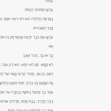
קַמְתְּ?
עַכְשָׁו תַּפְסִיקִי לְנַסּוֹת.
בַּמַּרְאָה הַיְּחִידָה הוּא לֹא יִרְאֶה אוֹתָךְ עו
פָּנַיִךְ הַשְּׁבוּרוֹת.
עַכְשָׁו אַתְּ כְּבָר יוֹדַעַת שֶׁהַמֶּרְחָק בֵּין או
וְאוֹי.
כָּךְ אוֹ כָּךְ, הַכֹּל יִשְׁכַּךְ.
לֹא מַמָּשׁ. זְמַן לֹא רוֹפֵא, הוּא רַק עוֹבֵר, 
לְאַט, בִּכְאֵב, תָּסִירִי קְרוּם קָשֶׁה שֶׁל לֵב 
מָה שֶׁפָּעַם בְּךָ בְּכֹחַ, יוֹסִיף וְיִפְעַם בְּחֻלְשׁ
אַחַר כָּךְ תָּקוּמִי נְחוּשָׁה בַּחֲזָרָה אֶל תּוֹךְ
בְּכָל חֲדָרַיִךְ, בְּבַת אַחַת, תַּדְלִיקִי אוֹרוֹת.
אַחַר כָּךְ תַּחְלֹפְנָה גַּם עָלַיִךְ עוֹנוֹת