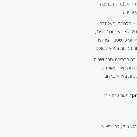
ם הקהל (סדנת כתיבה
פרידה).
 – מלחינה, מאלתרת,
זמרת, נבלאית ואמנית מיצג. בשנת 2021 יצא האלבום "סוניה",
חגי פרשטמן. יצירותיה
 מגוונות בארץ ובעולם.
רה לכתיבה. ספר שיריה
ת הקיבוץ המאוחד ב-
ולוגיות בארץ וברחבי
ק"
מאת ענת שרון
ע גוף") לחן וביצוע: