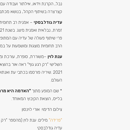
נבל, הקרנת וידאו, אילתור ועבודה ע
קצרצרה בשיתוף הקהל, בנושא מכתבי 
עדיה גודלבסקי
– אמנית רב תחומית
פרי שיתוף פעולה של עדיה עם המתופף 
הרב תחומיות מוצגות ומושמעות על במות
ענת לוין
–משוררת, סופרת, עורכת ומו
השלישי "רק רגע גוף" ראה אור בהוצא
2021 .שיריה פורסמו בכתבי עת ואנת
העולם.
* שם המופע מתוך
"האדמה היא מרח
בלייס, הוצאת הקיבוץ המאוחד.
צילום הדימוי: אורי לוינסון
"פרידה"
מילים: ענת לוין (מהספר "רק רג
עדיה גודלבסקי