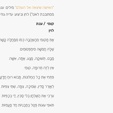
"האישה שיצאה אל העולם"
מילים: ענת
מסתובבת לאט") לחן וביצוע: עדיה גוד
קומי / ענת
לוי
אַתְּ תָּקוּמִי מֵהָאַהֲבָה כְּמוֹ מִמַּחֲלָה קָשָׁה
שֶׁלָהּ חֲמִשָּׁה סִימְפְּטוֹמִים:
מַבָּט, תְּשׁוּקָה, מַגָּע, אַתָּה, אִשָּׁה.
אֵין לְזֶה תְּרוּפָה, קוּמִי.
פִּתְחִי אֶת כָּל הַחַלּוֹנוֹת, תָּבוֹא רוּחַ חֲדָשׁ
לְאַוְרֵר סָדִין, שְׂמִיכָה, צִפָּה, שְׁתֵּי צִפִּיּוֹת.
עִרְכִי אֶת הַשֻּׁלְחָן בְּלִי סַכִּין, דַּי בְּכַפִּיּוֹת.
תֹּאפִי עוּגוֹת פֶּטֶל בְּתַבְנִיּוֹת חַד פַּעֲמִיּוֹת.