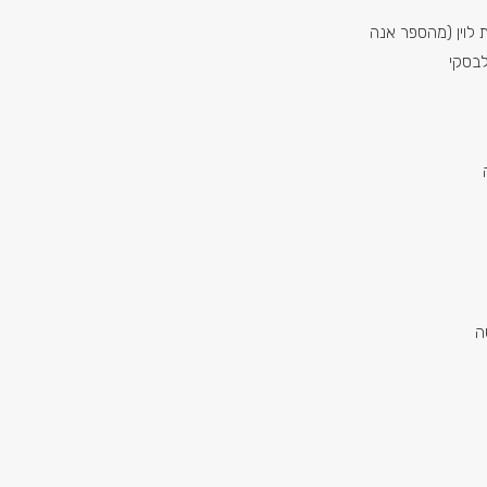
 לוין (מהספר אנה
לבסקי
ן
ָה