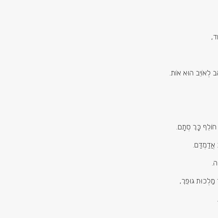
ֹד,
ֹהֵב לְאוֹיֵב הוּא אוֹת.
חוֹלֵף כָּךְ סְתָם.
אֲדַמְדַּם.
ָה.
 מַלְכוּת גּוּפֵךְ,