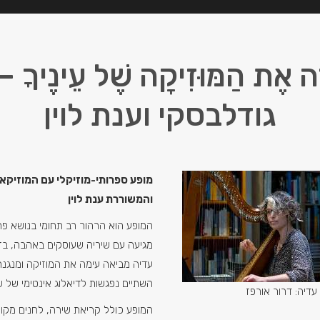
רָה אֶת הַמּוּזִיקָה שֶׁל עֵינֶיךָ
גודלבסקי וענת לוין
מופע ספרותי-מוזיקלי עם המוזיקא
והמשוררת ענת לוין
המופע הוא הרהור רב תחומי בנושא פרי
מגיעה עם שיריה שעוסקים באהבה, בזוג
עדיה מביאה עימה את המוזיקה ומנגנת 
השתיים נפגשות לדיאלוג אינטימי של שי
עדיה: דרור אורפז
המופע כולל קריאת שירה, לחנים מקורי