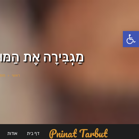
פתח סרגל נגישות
מַגְבִּירָה אֶת הַמ
ראשי
»
מופ
Pninat Tarbut
דף בית
אודות