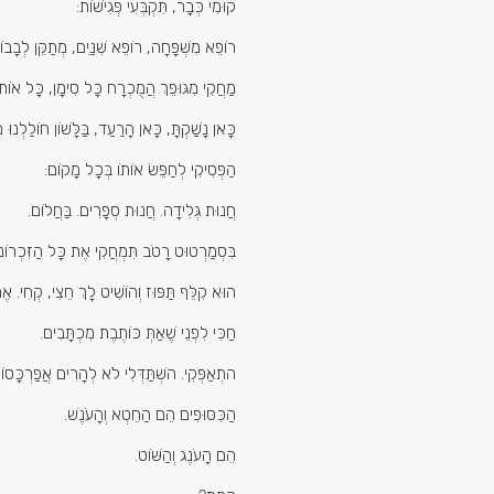
קוּמִי כְּבָר, תִּקְבְּעִי פְּגִישׁוֹת:
רוֹפֵא מִשְׁפָּחָה, רוֹפֵא שִׁנַּיִם, מְתַקֵּן לְבָבוֹ
מַחֲקִי מִגּוּפֵךְ הֲמֻכְרָח כָּל סִימָן, כָּל אוֹת
כָּאן נָשַׁקְתָּ, כָּאן הָרַעַד, בַּלָּשׁוֹן חוֹלַלְנוּ
הַפְסִיקִי לְחַפֵּשׂ אוֹתוֹ בְּכָל מָקוֹם:
חֲנוּת גְּלִידָה. חֲנוּת סְפָרִים. בַּחֲלוֹם.
בִּסְמַרְטוּט רָטֹב תִּמְחֲקִי אֶת כָּל הַזִּכְרוֹנ
הוּא קִלֵּף תַּפּוּז וְהוֹשִׁיט לָךְ חֵצִי, קְחִי. אֶ
חַכִּי לִפְנֵי שֶׁאַתְּ כּוֹתֶבֶת מִכְתָּבִים.
התְאַפְּקִי. השְׁתַּדְּלִי לֹא לְהָרִים אֲפַרְכָּסוֹ
הַכִּסּוּפִים הֵם הַחֵטְא וְהָעֹנֶשׁ.
הֵם הָעֹנֶג וְהַשּׁוֹט.