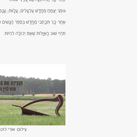
גּוּפְךָ יְצַמֵּחַ מֵחָדָשׁ עַלְעָלִים, עֲלָווֹת, עֲנָפ
אַחַר כָּךְ תִּכָּתְבִי מֵחָדָשׁ בְּסֵפֶר הַנָּשִׁי
תִּהְיִי שׁוּב הָאַיָּלוֹת שֶׁאַתְּ יְכוֹלָה לִהְיוֹת.
צילום: אורי לוינס