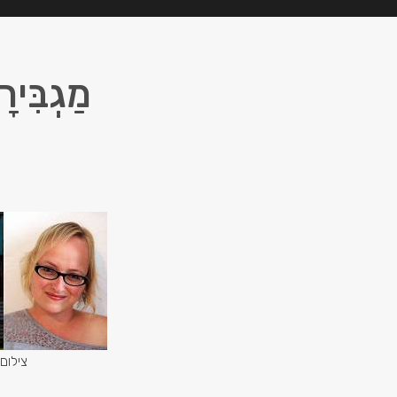
מַגְבִּי
צילום 