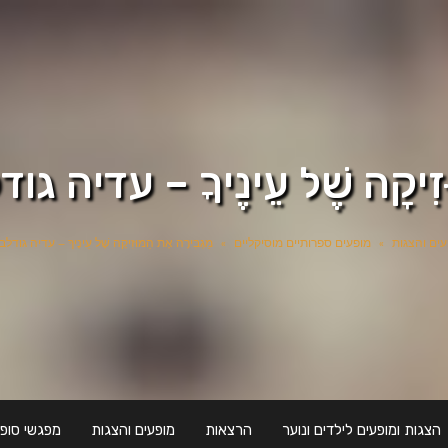
ּוּזִיקָה שֶׁל עֵינֶיךָ – עדיה 
עים והצגות
»
מופעים ספרותיים מוסיקליים
»
מַגְבִּירָה אֶת הַמּוּזִיקָה שֶׁל עֵינֶיךָ – עדיה גוד
הצגות ומופעים לילדים ונוער
הרצאות
מופעים והצגות
מפגשי סופר