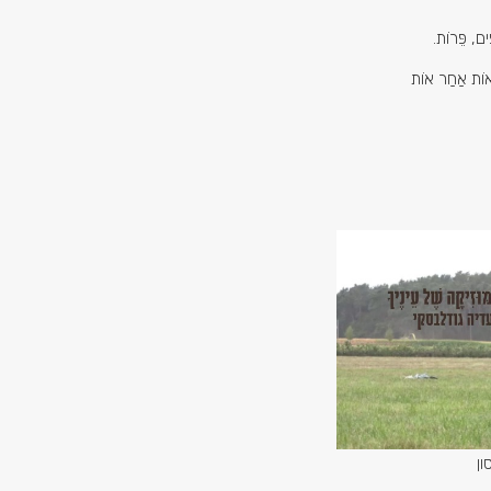
ִים, פֵּרוֹת.
ם אוֹת אַחַר אוֹת
ון