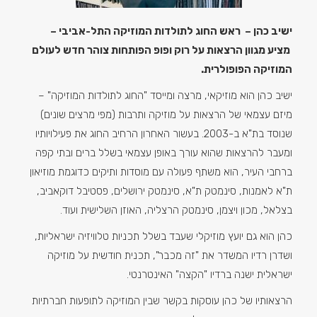
ישיב כהן – ראש החוג לתולדות המוזיקה התל-אביבי –
מציע מגוון הרצאות על רוק ופופ הפותחות צוהר חדש לעולם
המוזיקה הפופולרית.
ישיב כהן הוא מוזיקאי, מרצה ומייסד "החוג לתולדות המוזיקה" –
מיזם עצמאי של הרצאות על מוזיקה ותרבות (מפי מרצים שונים)
שנוסד בת"א ב-2003. בעשור האחרון הרחיב החוג את פעילויותיו
ומעבר להרצאות שהוא עורך באופן עצמאי בשלל ברים ובתי קפה
ברחבי העיר, הוא משתף פעולה עם מוסדות ותיקים כדוגמת מוזיאון
ת"א לאמנות, סינמטק ת"א, סינמטק ירושלים, פסטיבל דוקאביב,
בצלאל, מכון ויצמן, סינמטק הרצליה, האוזן השלישית ועוד.
כהן הוא גם יועץ מוזיקלי שעבד בשלל תכניות טלוויזיה ישראליות,
ושדרן רדיו המשדר את "זה מכבר", תכנית חודשית על מוזיקה
ישראלית ישנה ברדיו "הקצה" האינטרנטי.
הרצאותיו של כהן עוסקות בקשר שבין המוזיקה לתופעות חברתיות