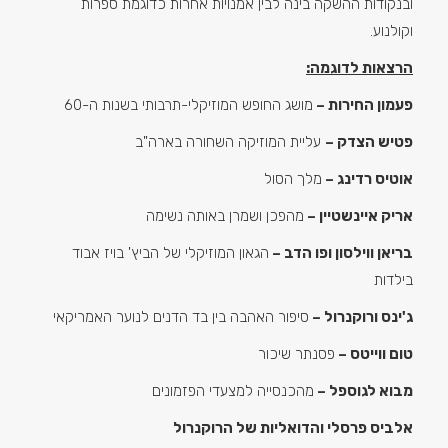
ובנקודות ההשקה בינה לבין אמנויות אחרות כדוגמת ספרות
וקולנוע.
הרצאות לדוגמה:
פעמון החירות –
מושג החופש המוזיקלי-תרבותי בשנות ה-60
פטיש הצדק –
עליית המוזיקה השחורה בארה"ב
אוטיס רדינג –
מלך הסול
אריק איינשטיין –
מהפכן ושמרן באותה נשימה
בריאן ווילסון ופו הדב –
הגאון המוזיקלי של הביץ' בויז אבוד
בילדות
ג'ינס ורוקנרול –
סיפור האהבה בין בד הדנים לנוער האמריקאי
טום ווייטס –
פסנתר שיכור
מבוא לגוספל –
מהכנסייה למצעדי הפזמונים
אלביס פרסלי והדואליות של הרוקנרול