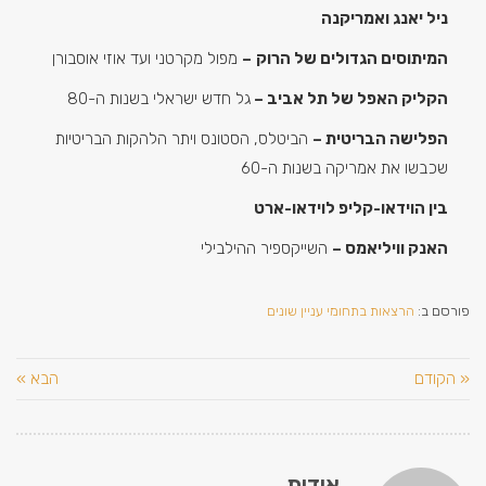
ניל יאנג ואמריקנה
המיתוסים הגדולים של הרוק
–
מפול מקרטני ועד אוזי אוסבורן
הקליק האפל של תל אביב –
גל חדש ישראלי בשנות ה-80
הפלישה הבריטית –
הביטלס, הסטונס ויתר הלהקות הבריטיות
שכבשו את אמריקה בשנות ה-60
בין הוידאו-קליפ לוידאו-ארט
האנק וויליאמס –
השייקספיר ההילבילי
פורסם ב:
הרצאות בתחומי עניין שונים
« הקודם
הבא »
אודות