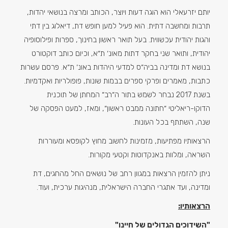
יותם יזרעאלי הוא הוגה דעות ויוצר, הכותב ומרצה בנושאי יהדות,
תרבות ומחשבה דתית. הוא פעיל למען חופש דת, דיאלוג בין דתי
והגות יהודית עכשווית. בעל תואר ראשון בחינוך, ספרות ופילוסופיה
יהודית, ותואר שני בחקר דתות מאונ׳ ת״א, וכיום כותב דוקטורט
בנושא דת ומדינה בביה״ס למדעי היהדות באונ׳ ת״א. פרסם עשרות
כתבות, מאמרים ופרקי ספרים בבמות שונות, פופולריות ואקדמיות.
בשנת 2017 נבחר לשמש בתור ה״רב״ המחתן של תוכנית
הדוקו-ריאליטי ״חתונה ממבט ראשון״, ומאז, למעט הפסקה של
שנה, השתתף בכל העונות.
הרצאותיו מפתיעות, מזמינות לחשוב מחוץ לקופסא ומעוררות
השראה, ומלוות באנקדוטות וקטעי מקורות.
ניתן להזמין הרצאות במגוון רחב של נושאים החל מהחגים, דת
ומדינה, ועד אתגרי החברה הישראלית, מנהיגות ערכית, ועוד.
הרצאותיו:
"השידוכים הגדולים של חיינו"