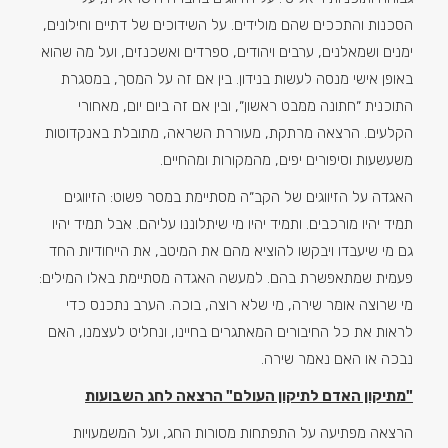
הסכנות והתככים שהם מולידים. על השידוכים של דתיים וחילונים,
ימנים ושמאלנים, ערבים ויהודים, ספרדים ואשכנזים, ועל מה שהוא
באופן אישי מנסה לעשות בנידון. בין אם זה על המסך, במסגרת
התוכנית ״חתונה ממבט ראשון״, ובין אם זה ביום יום, מאחורי
הקלעים. הרצאה מרתקת, מעוררת השראה, מתובלת באנקדוטות
משעשעות וסיפורים יפים, מהמקורות ומהחיים.
האגדה על הזיווגים של הקב״ה מסתיימת במסר פשוט: הזיווגים
תמיד יהיו מורכבים. ותמיד יהיו מי שיתלוננו עליהם. אבל תמיד יהיו
גם מי שיעבדו ויבקשו להוציא מהם את המיטב, את הייחודיות החד
פעמית שמתאפשרת בהם. למעשה האגדה מסתיימת באלו המילים:
מי שרוצה אומר שירה, מי שלא רוצה, בוכה. הערב נתכנס כדי
לראות את כל החיבורים המאתגרים בחיינו, ונחליט לעצמנו, האם
נבכה או האם נאמר שירה.
"מתיקון האדם לתיקון העולם" הרצאה לחג השבועות
הרצאה מפתיעה על התפתחות מסורות החג, ועל המשמעויות