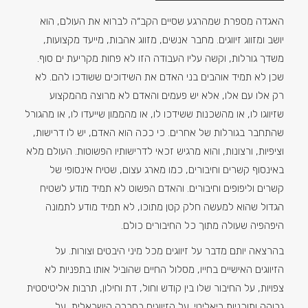
האגדה מספרת שמהרגע שסיים הקב״ה לברוא את העולם, הוא
יושב ומזווג זיווגים. מחבר אנשים, מזווג אהבות, מייעד מקצועות,
משדך גורלות, וקשה עליו העבודה הזו לא פחות מקריעת ים סוף.
שכן לא תמיד אוהבים בני האדם את השידוכים ששודכו להם. לא
רק אלו עם אלו, אלא יש פעמים והאדם לא מרוצה מהמקצוע
שזיווגו לו, או מהשכנות ששידכו לו, או מהממון שייעדו לו, או מהגורל
שהתחבר בגורלות של אחרים. כי ככה הוא האדם, יש לו דרישות,
וציפיות, ורצונות, והוא מרגיש זכאי לדרישותיו הפשוטות. העולם מלא
באינסוף קשרים וחיבורים, כמו מארג עצום, שטיח אינסופי של
קשרים וליפופים וחיבורים. והאדם הפשוט לא תמיד מודע לשטיח
הגדול שהוא למעשה חלק קטן מתוכו, לא תמיד מודע לתמונה
היפהפיה שעולה מתוך כל החיבורים כולם.
בהרצאה יותם מדבר על זיווגים מכל מיני היבטים וצורות. על
הזיווגים האישיים בחייו, מסלול החיים שהוביל אותו בתפניות לא
צפויות, על החיבור שלו בין קודש וחול, דת וחילון, תרבות אליטיסטית
גבוהה ותוכניות ריאליטי. על הזיווגים בחברה הישראלית, על