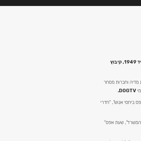
יוסי עוזרד, איש תקשורת וסופר, יליד 1949, קיבוץ
מדיה וחברות מסחר
מי
DOGTV.
ס ביחסי אנוש", "חדרי
 "המשרד", שעת אפס"