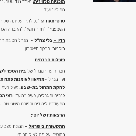
תוכניות טלוויזיה:
"אחד נ
המיליון" ועוד.
סרטי תעודה:
"נפילתה ועלייתה של המ
השמפניה", "חדר חושך", "החברה הגרוע
רדיו –
גלי צה"ל
– מנהל חטיבת החדש
תוכניות. מבקר תיאטרון.
פעילות חברתית
חבר הועד המנהל של
בית הספר לקו
ועד מנהל –
מוזיאון לאומנות פתח תק
להקת המחול בת-שבע,
פעיל בעמו
לנכים ומוגבלים, פעיל במועדון
רצי ה
המעודדת לימודים וספורט הישגי של יש
הרצאותיו של יוסי:
התקשורת בישראל
–
תמונת מצב עד
בחוטים. על מה לא כותבים?