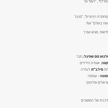
גד 100", "המרדף", "לעוף על
חתרת היהודית", "מרגל
ה בעולם" ועוד..
ות. מגיש ועורך
לנוע סם שפיגל,
חבר
ווה
, אגודת הידידים
תת
מילב"ת
לעזרה
סמטה
– עמותה
ראלים ופליטים.
כנית של המושכים