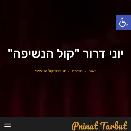
פתח סרגל נגישות
יוני דרור "קול הנשיפה"
ראשי
»
מופעים
»
יוני דרור "קול הנשיפה"
Pninat Tarbut
תפרי