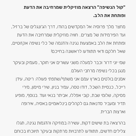
"קול
הנשיפה"
הרצאה מוזיקלית שמרחיבה את הדעת
ופותחת את הלב.
מחצר מלך פרוסיה אל המקדשים בהודו, דרך הג׳ונגלים של ברזיל,
ועד הפירמידות של מצרים.. חוויה מוזיקלית שמרחיבה את הדעת
ופותחת את הלב באמצעות נגינה והדגמה של כלי נשיפה אקזוטיים,
שאל חלקם ודאי תתוודעו לראשונה בחייכם!
שמי יוני דרור וכבר למעלה משני עשורים אני חוקר, מעמיק ובעיקר
מנגן בכלי נשיפה מרחבי העולם.
אמנים בולטים בארץ עמם אני משתף/שתפתי פעולה: ריטה, עידן
רייכל, כנסיית השכל, דודו טסה, עמיר בניון, שירי מיימון, מירי
מסיקה, שלומי שבת, קובי אפללו, אביתר בנאי ועוד. בנוסף, מופיע
תדיר ומעביר סדנאות גם לקהלים בינלאומיים באסיה, אירופה
וארצות הברית.
בהרצאה בת שישים דקות, עשירה במוזיקה והדגמות נגינה, תגלו
צלילים חדשים, תתוודעו לתרבויות מרתקות ובעיקר תיווכחו בכוחם