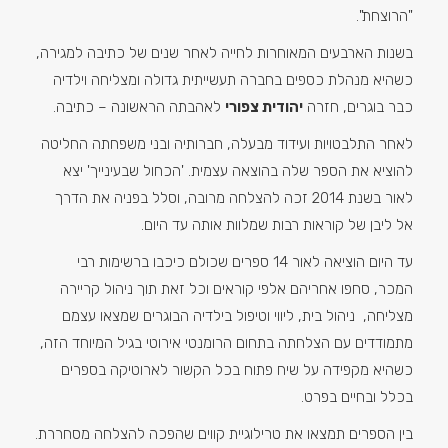
"הרוצחת".
בשנות הארבעים המאוחרות לחייה לאחר שנים של כתיבה למגירה,
כשהיא מנהלת כספים בחברה תעשייתית גדולה ומצליחה וילדיה
כבר בוגרים, חזרה
יהודית צפורי
לאהבתה הראשונה – כתיבה.
לאחר התלבטויות ועידוד מבעלה, חברותיה ובני משפחתה החליטה
להוציא את הספר שלה בהוצאה עצמית. 'הכחול שבעינייך' יצא
לאור בשנת 2014 זכה להצלחה מרובה, וסלל בפניה את הדרך
אל ליבן של קוראות רבות שמלוות אותה עד היום.
עד היום הוציאה לאור 14 ספרים שכולם כיכבו ברשימות רבי
המכר, סחפו אחריהם אלפי קוראים וכל זאת תוך ניהול קריירה
מצליחה, ניהול בית, ליווי וטיפול בילדיה הבוגרים שמצאו עצמם
מתמודדים עם הצלחתה בתחום הרומנטי אירוטי בגיל המיוחד הזה,
כשהיא מקפידה על שיח פתוח בכל הקשור לארוטיקה בספרים
בכלל ובחיים בפרט.
בין הספרים תמצאו את טרילוגיית קווים שהפכה להצלחה מסחררת.