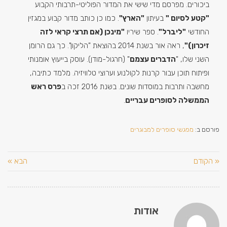
ביכורים. מפרסם מדי שישי את המדור הפוליטי-תרבותי הקבוע
"קטע לסיום
"
בעיתון
"הארץ"
. כמו כן כותב מדור קבוע במגזין
החודשי
"ליברל"
. ספר שיריו
"מינכן (אם תרצי קראי לזה
זיכרון)"
, ראה אור בשנת 2014 בהוצאת "הליקון". כך גם הרומן
השני שלו, "
הדברים עצמם
" (חרגול-מודן). עוסק בייעוץ אומנותי
ופיתוח תוכן עבור קרנות לקולנוע וערוצי טלוויזיה. מלמד כתיבה,
מחשבה ותרבות במוסדות שונים. בשנת 2016 זכה ב
פרס ראש
הממשלה לסופרים עבריים
.
פורסם ב:
מפגשי סופרים למבוגרים
« הקודם
הבא »
אודות