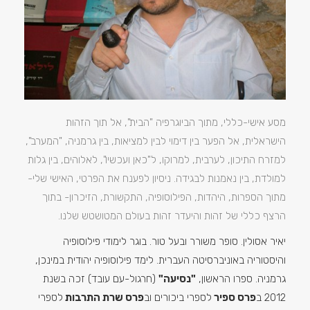
מסע אישי-כללי, מתוך הביוגרפיה "הבית", אל תוך הזהות
הישראלית, אל הפער בין דימוי לבין למציאות, בין גרמניה, "המערב",
למזרח התיכון, לערבית, למרוקו, ל"כאן ועכשיו", לאלוהים, בין גלות
למולדת, בין נאמנות לבגידה. ניסיון לפענח את הפרטי, האישי שלי-
מתוך הספרות, היהדות, הפילוסופיה, התקשורת, הזיכרון- בתוך
הרצף כללי של זהות והיעדר זהות בעולם המטושטש שלנו.
יאיר אסולין. סופר משורר ובעל טור. בוגר לימודי פילוסופיה
והיסטוריה באוניברסיטה העברית. לימד פילוסופיה יהודית במינכן,
גרמניה. ספרו הראשון,
"נסיעה"
(חרגול-עם עובד) זכה בשנת
2012 ב
פרס ספיר
לספרי ביכורים וב
פרס שרת התרבות
לספרי