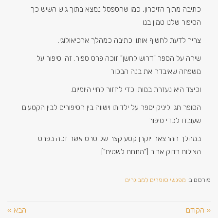
כתיבה מתוך הזיכרון, כמו שהספסל נמצא בתוך גוש השיש כך
הסיפור שלנו טמון בנו
צריך לדעת לחשוף אותו. כתיבה כמהלך ארכיאולוגי.
שיחה על הספר "דרוש לחשן" זוכה פרס ספיר. זהו סיפור על
משפחה שאיבדה את בנה הבכור
וכיצד היא נעזרת במותו כדי לחזור לחיי היומיום.
הסופר חגי ליניק יספר על ילדותו וישווה בין הסיפורים לבין הקטעים
שעובדו לכדי סיפור
במהלך ההרצאה יוקרן קטע קצר של סרט אשר זכה בפרס
הצילום בדוק אביב ["מתחת לשטיח"]
פורסם ב:
מפגשי סופרים למבוגרים
« הקודם
הבא »