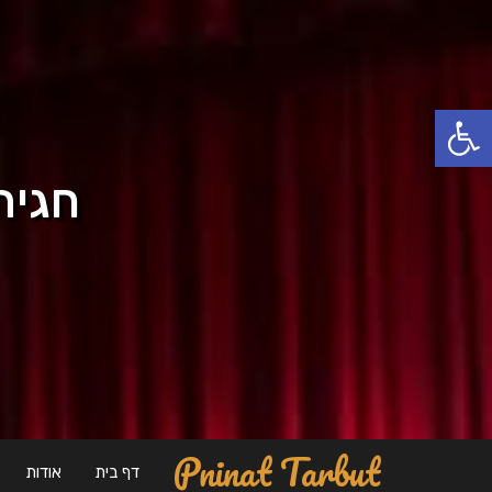
פתח סרגל נגישות
חגית
Pninat Tarbut
דף בית
אודות