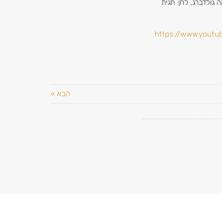
 גולדברג, לחן: חגית
https://www.yout
הבא »