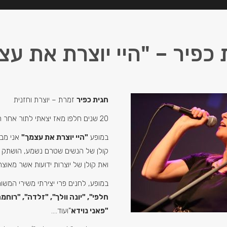
 כפיר – "היי יוצרת את עצ
חגית כפיר
זמרת – יוצרת וחזנית
20 שנים חלפו מאז יצאתי לתור אחר הקול היהודי שבי.
במופע
"היי יוצרת את עצמך"
אני מב
קולן של הנשים שטרם נשמע, הושתק ו
ואת קולן של יוצרות ידועות אשר מאוצר
במופע, לחנים פרי יצירתי משירי המשורר
חלפי", "יונה וולך", "זלדה", "רוחמ
"פאני נוידא
"ועוד….