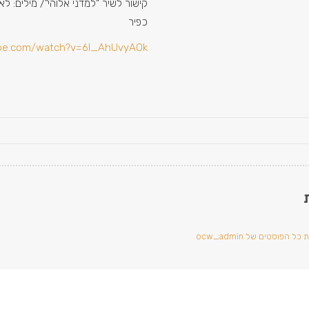
קישור לשיר "למדני אלוהי"/ מילים: לאה
כפיר
ube.com/watch?v=6l_AhUvyAOk
ל הפוסטים של ocw_admin