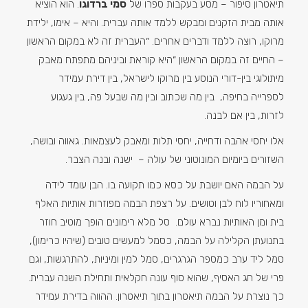
תיאטרון סיפור – מסע בעקבות ספרו של
סמי ברדוגו
. הוא הוציא
אותה מבית הזקנים ומבקש ללמד אותה עברית. והיא – אימו, ילידת
מרוקו, רוצה ללמד ודברים אחרים. ״העברית זה לא במקום הראשון
– החיים זה במקום הראשון ״היא קוראת וביניהם מתפתח מאבק
מיתולוגי בין-דורי הנוסע בין מרוקו לישראל, בין דירת עמידר
לספרייה בחיפה, בין מה שכתוב ובין מה שבעל פה, בין געגוע
לזרות, בין אם לבנה.
אלו יחסי אהבה ודחייה, יחסי תלות ומאבק לעצמאות. גאווה ובושה,
השזורים ביומיום המונוטוני של עולה – ישנה ובנה הצבר.
על הבמה האם יושבת על כסא כמו תקועה בו. הבן עומד לידה
ומאחוריו לוח לבן וטושים. על רצפת הבמה מפוזרות אותיות האלף
בית ומן האותיות נברא עולם. סל מלא רימונים הופך מוטיב חוזר
בתנועתן הקלילה על הבמה, כסמל למעשים טובים (שיהיו כרימון),
סמל ליד ערב כמספר הגרגרים, סמל למין ומיניות, להתרגשות, וגם
פרי של חג האסיף, שהוא סוף עונה חקלאית ותחילת השנה עברית.
כך נוצרת על הבמה תיאטרון בתוך תיאטרון. ההווה בדירת עמידר