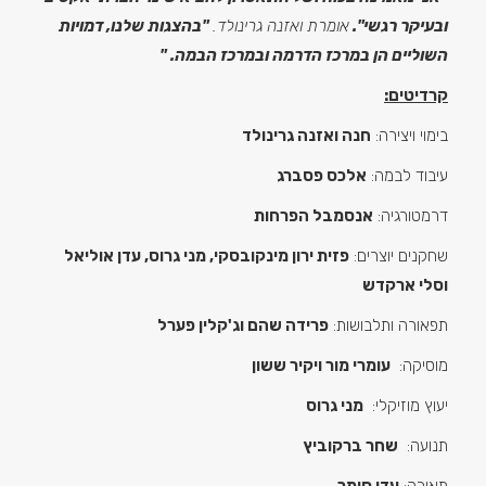
ובעיקר רגשי".
אומרת ואזנה גרינולד.
"בהצגות שלנו, דמויות
השוליים הן במרכז הדרמה ובמרכז הבמה. "
קרדיטים:
בימוי ויצירה:
חנה ואזנה גרינולד
עיבוד לבמה:
אלכס פסברג
דרמטורגיה:
אנסמבל הפרחות
שחקנים יוצרים:
פזית ירון מינקובסקי, מני גרוס, עדן אוליאל
וסלי ארקדש
תפאורה ותלבושות:
פרידה שהם וג'קלין פערל
מוסיקה:
עומרי מור ויקיר ששון
יעוץ מוזיקלי:
מני גרוס
תנועה:
שחר ברקוביץ