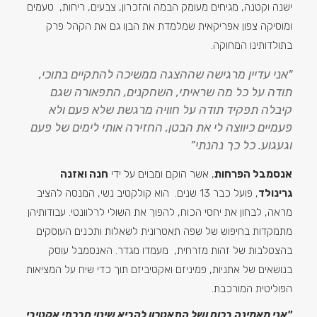
ישנה וקטנה, מגיחים מעומק הבמה והזכרון, צבעים, ריחות, טעמים
ומוסיקה צפון אפריקאית שמלמדת את הבןו גם את הקהל פרק
בתולדותינו המחוקה.
"אני עדיין מרגישה שההצגה ממשיכה להתקיים בתוכי,
תודה על כל מה שראיתי, השחקנים, התפאורה שגם
קיבלה תפקיד תודה על חוויה מרגשת שלא פעם ולא
פעמיים כיווצה לי את הבטן, החזירה אותי לימים של פעם
וגעגוע. כל כך נהנתי”
אנסמבל הפרחות
, אשר הוקם ומבוים על ידי
חנה ואזנה
גרינולד
, פועל כבר 13 שנים. הוא קולקטיב נשי, המנסה להציב
מראה, לבחון את יחסי הכוח, להפוך את השולי לרלוונטי. עבודותיהן
מתמקדות בחיפוש של שפה תאטרונית לשאלות ותכנים העוסקים
בהצטלבות של זהות מזרחית, מעמדו מגדר. האנסמבל עוסק
בנושאים של אתניות, פמיניזם ואקטיביזם תוך כדי שיח על המציאות
הפוליטית המורכבת.
"אני מאמינה בכוח ושל התאטרון להביא שינוי חברתי אקטיבי