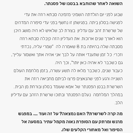
השואה לאחר שהוחבא בבטנו של פסנתר.
שבוע לפני יום הולדתה השמיני מזמינה סבתא רוזה את עדי
לפגישה בסלון ביתה. בפגישתן זו נחשף בפני עדי סיפורה המדהים
של שרשרת זהב עם עדליון בצורת לב שלאיש לא היה מושג היכן
הוא לאורך שנים ארוכות. את העדליון הזה קיבלה סבתא רוזה
מסבתה שלה בהיותה בת 8 שאמרה לה "שמרי עליה, נכדתי
וזכרי: כל זמן שתענדי אותה על לבך אני אהיה אתך ואשמור עלייך,
גם כשכבר לא אהיה כאן יותר", וכך היה.
כעבור שנים, כשכבר מלאו לה תשע עשרה, בזמן מלחמת העולם
השנייה ורגע לפני שהנאצים פרצו לביתם מחביאה רוזה את
השרשרת בבטן הפסנתר של אמא שעומד בסלון ובורחת מן הבית..
במהלך המלחמה נעלם הפסנתר ובתוכו שרשרת הזהב עם עדיליון
הלב.
מה קרה לשרשרת? האם נמצאה? על זה ועוד …. במפגש
מרגש ומרתק עם הסופרת נאוה מקמל עתיר במסעה אל
הסיפור ואל מאחורי הקלעים שלו.