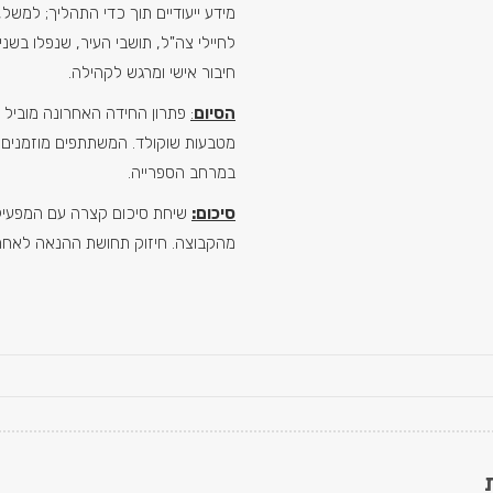
מידע ייעודיים תוך כדי התהליך; למשל
לחיילי צה"ל, תושבי העיר, שנפלו בשני
חיבור אישי ומרגש לקהילה.
הסיום
:
פתרון החידה האחרונה מוביל 
מטבעות שוקולד. המשתתפים מוזמני
במרחב הספרייה.
סיכום:
שיחת סיכום קצרה עם המפעיל
מהקבוצה. חיזוק תחושת ההנאה לאחר