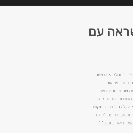
שראה עם
ים, המגולל את סיפור
הטלוויזיה עופר
רגשת והכובשת שלו.
 משפחתו קורסת לנגד
 שעל גבול לבנון, תקופת
ומסעירות ועד להיותו
ליח ואהוב ומנכ"ל