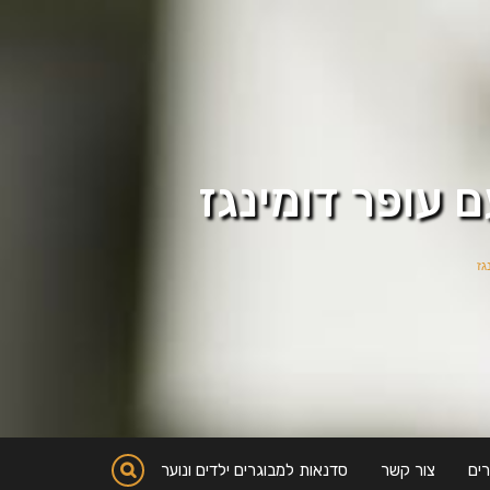
 עופר דומינגז
גז
ים
צור קשר
סדנאות למבוגרים ילדים ונוער