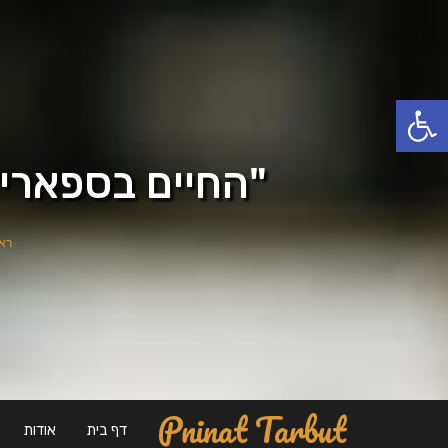
פתח סרגל נגישות
"החיים בספארי"
רא
Pninat Tarbut
דף בית
אודות