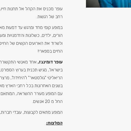
עופר מכניס את הקהל אל תחנות חייו,
רחב של רגשות.
במופע קומי מחד ומרגש עד דמעות מא
הורים, ילדים, כשלונות והזדמנויות ומ
ולשרוד את הארועים הקשים של החיים
החיים בספארי!
עופר דומינגז,
אחד מאנשי התקשורת ה
בישראל, מגיש תכנית בערוץ הספורט, 
הריאליטי "גולסטאר" ו"היחידה", מרצה 
בשנים האחרונות בכל רחבי הארץ מול
עם המופע מעורר ההשראה, המותאם למ
החל מ 20 אנשים.
המופע מתאים לקבוצות, עובדי חברות, א
המלצות: