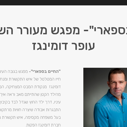
ספארי"- מפגש מעורר ה
עופר דומינגז
"החיים בספארי"-
מפגש בגובה העיני
חייו המטלטל של איש התקשורת ומנחה 
דומינגז מנקודת המבט המצחיקה, המ
מהילד הקטן שהתייתם מאב וראה איך
עיניו, דרך ילד החוץ שגדל לבד בקיבוץ
התבגרות אבודה שיצרה חוויות מרתקות 
בעל משפחה מקסימה, איש תקשורת מצ
חברת דומינגז הפקות.