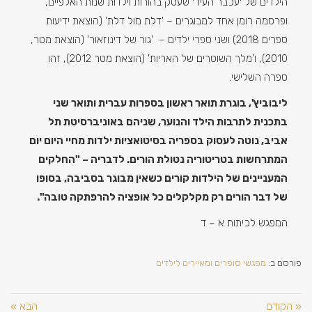
הילדים של ׳עכבר העיר׳ שעסק בהורות וילדות שנות האלפיים,
ופרסמה רומן אחד למבוגרים – 'דלת מול דלת' (הוצאת ידיעות
ספרים 2018) ושני ספרי ילדים – 'גור של דינוזאור' (הוצאת מטר,
2010), ו'מלך השוטרים של האריות' (הוצאת מטר 2012), זהו
ספרה השלישי.
ליבוביץ', בוגרת תואר ראשון בספרות עברית ותואר שני
בתכנית לתרבות הילד והנוער, שניהם באוניברסיטת תל
אביב, נוטה לעסוק בספריה בסיטואציות ילדות מחיי היום יום
המתרחשות בטריטוריה נטולת הורים. לדבריה – "החלקים
המעניינים של הילדות קורים כשאין מבוגר בסביבה, בסופו
של דבר הורים רק מקלקלים כל אופציה להרפתקה טובה".
המפגש לכיתות א – ד
פורסם ב:
מפגשי סופרים ומאיירים לילדים
« הקודם
הבא »