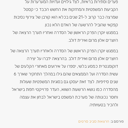
פערים וסתירות בראיות, לצד גילויים ועדויות המערערות על
הקביעות המשפטיות והמחזקות את החשש הכבד כי קסטל
שמרצה כבר קרוב ל-21 שנים בכלא הוא קורבן של צירוף נסיבות
קפקאי שהוביל להרשעה של האדם הלא נכון.
במפגש יוקרן הפרק הראשון של הסדרה ואחריו תערך הרצאה של
היוצרים אלון מרום ואירית דולב.
במפגש יוקרן הפרק הראשון של הסדרה ולאחריו תערך הרצאה של
היוצרים אלון מרום ואירית דולב. בהרצאה ידברו על יצירה
דוקומנטרית כמסע בלשי, יספרו על אירועים מאחורי הקלעים של
עשית הסדרה ועל הממצאים שהם גילו במהלך התחקיר שארך 6
שנים סיזיפיות. לצד זאת יעסקו גם בסוגיות המשפטיות שעולות
מהסדרה כמו נושא הרשעות השווא, העדר פרוייקטי חפות בישראל
וחוסר נכונותה של מערכת המשפט בישראל לבחון את עצמה
ולהכיר בטעויותיה.
פורסם ב:
הרצאות סביב סרטים