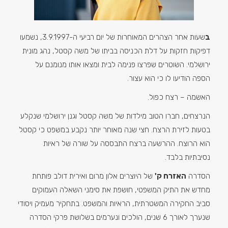
ב
שעות אחר הצהרים המאוחרות של יום רביעי ה-3.9.1997, נשמעו
דפיקות חזקות על דלת הכניסה בביתו של משה קסטל, נהג מונית
ירושלמי. השוטרים שפרצו פנימה לבית ומצאו אותו מנומנם על
הספה הודיעו לו כי הוא עצור.
האשמה – רצח כפול.
הנרצחים, חברו הטוב מילדות של משה קסטל וגנן ירושלמי שנקלע
בטעות לזירת הרצח. חצי שנה מאוחר יותר נקבע במשפט כי קסטל
הוא הרוצח. ההרשעה ברצח התבססה על שורה של ראיות
נסיבתיות בלבד.
הסדרה
האזרח ק'
של היוצרים אלון מרום ואירית דולב פותחת
מחדש את התיק המשפטי, חושפת את סימני השאלה העמוקים
סביב החקירה המשטרתית, הראיות והמשפט. בתחקיר מעמיק ויסודי
שנערך לאורך 6 שנים, הולכים ונערמים בשלושת פרקי הסדרה