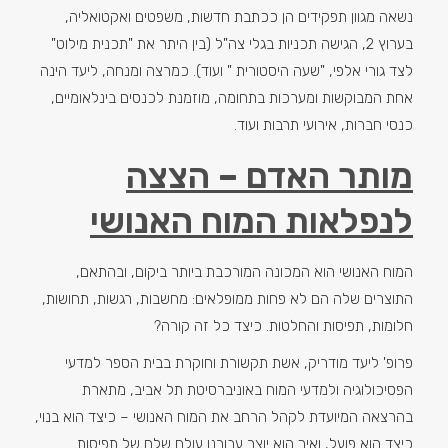
נשאה מגוון תפקידים הן ככתבת חדשות, משפטים ואקטואליה,
בערוץ 2, הגישה תכניות בגלי צה"ל (בין היתר את "תכנית מילוט"
לצד גורי אלפי, "שעה היסטורית " ועוד). כמרצה ומנחה, ליעד הינה
אחת המבוקשות ומערכות בתחומה, מוזמנת לכנסים בינלאומיים,
כנסי חברות, אירועי תרבות ועוד.
מותר האדם – הצצה
לנפלאות המוח האנושי
המוח האנושי הוא המכונה המורכבת ביותר ביקום, ובהתאם,
התוצרים שלה הם לא פחות ממופלאים: מחשבות, רגשות, תחושות,
חלומות, תפיסות והחלטות. כיצד כל זה קורה?
פרופ' ליעד מודריק, אשת תקשורת וחוקרת בבית הספר למדעי
הפסיכולוגיה ולמדעי המוח באוניברסיטת תל אביב, מתארת
בהרצאה המיועדת לקהל הרחב את המוח האנושי – כיצד הוא בנוי,
כיצד הוא פועל, ואיך הוא יוצר עבורנו עולם שלם של תפיסות