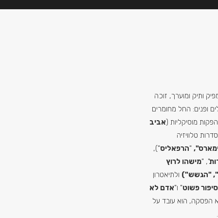
מפיק ותיק ומוערך, זוכה
ם ופנים: החל מחומרים
הפקות מוסיקליות (
אביב
דרות טלוויזיה
מארס",
"
הרפאליס
"),
ות
", "
מישהו לרוץ
, "הגשש")
ולתיאטרון
סיפור פשוט
" ו"
אדם לא
א הפסקה, הוא עובד על