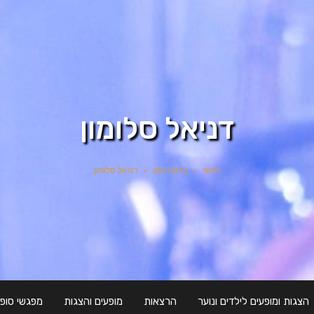
דניאל סלומון
ראשי
»
כיתות אמן
»
דניאל סלומון
הצגות ומופעים לילדים ונוער
הרצאות
מופעים והצגות
מפגשי סופר