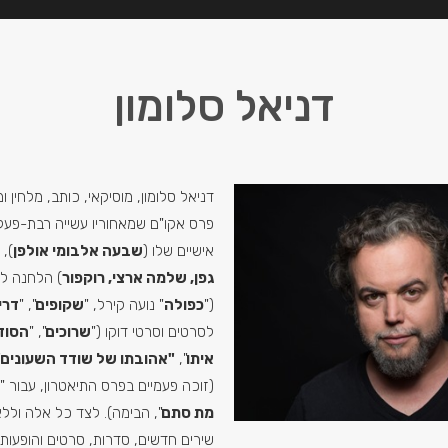
דניאל סלומון
דניאל סלומון, מוסיקאי, כותב, מלחין ו
פרס אקו"ם שמאחוריו עשייה רבת-פעלי
אישיים שלו (
שבעה אלבומי אולפן
), 
גפן, שלמה ארצי, רוקפור
) הלחנה לס
("
כפולה
" נועה קירל, "
שקופים
", "
דרי
לסרטים וסרטי דוקו ("
שרוכים
", "
הסוד
איתו
",
"אהובתו של שודד השעונים"
(זוכה פעמיים בפרס התיאטרון, עבור "
מת סתם
", הבימה). לצד כל אלה ולל
שירים חדשים, סדרות, סרטים והופעות.