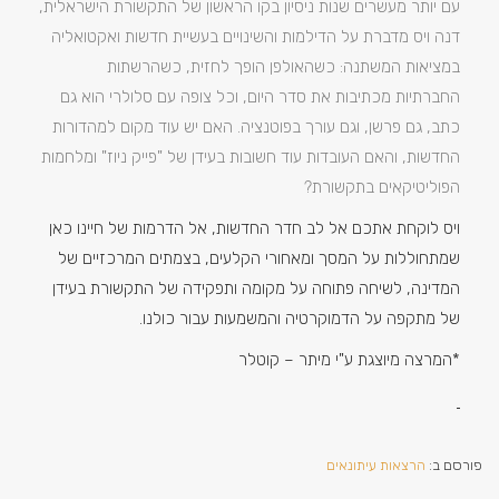
עם יותר מעשרים שנות ניסיון בקו הראשון של התקשורת הישראלית,
דנה ויס מדברת על הדילמות והשינויים בעשיית חדשות ואקטואליה
במציאות המשתנה: כשהאולפן הופך לחזית, כשהרשתות
החברתיות מכתיבות את סדר היום, וכל צופה עם סלולרי הוא גם
כתב, גם פרשן, וגם עורך בפוטנציה. האם יש עוד מקום למהדורות
החדשות, והאם העובדות עוד חשובות בעידן של "פייק ניוז" ומלחמות
הפוליטיקאים בתקשורת?
ויס לוקחת אתכם אל לב חדר החדשות, אל הדרמות של חיינו כאן
שמתחוללות על המסך ומאחורי הקלעים, בצמתים המרכזיים של
המדינה, לשיחה פתוחה על מקומה ותפקידה של התקשורת בעידן
של מתקפה על הדמוקרטיה והמשמעות עבור כולנו.
*המרצה מיוצגת ע"י מיתר – קוטלר
פורסם ב:
הרצאות עיתונאים