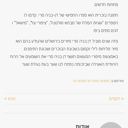
מחוזות חדשים.
חתונה בוכרית הוא ספרו החמישי של דן-בניה סרי. קדמו לו
הספרים "עוגיות המלח של סבתא סולטנה", "ציפורי צל", "מישאל" ו
דגים מתים ביפו.
מזה שנים מוביל דן בניה סרי סיורים בירושלים שהנודע בהם הוא
סיור סליחות לילי וקסום בשכונת הבוכרים ושכונת התימנים.
באמצעות סיפורי המעשים חושף דן בניה סרי את השומעים אל הרוח
היהודית האצילה שבזכותה נפתח לנו שער בעת נעילת שער.
פורסם ב:
מפגשי סופרים למבוגרים
« הקודם
הבא »
אודות