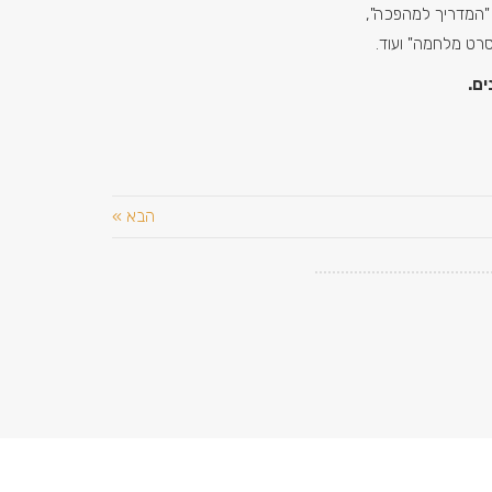
"המדריך למהפכה",
 סרט מלחמה" ועוד.
ים.
הבא »