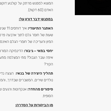
המוצא למפגש מרתק על קולנוע דוקומנ
האדם (60 דקות).
במפגש ידבר דורון על:
האתגר התיעודי:
שעות של חומר גלם לתוך ארבעה פרקי
המיון והעריכה של חומרי הגלם האינסופ
יחסי במאי – גיבור:
הדינמיקה המורכ
איפה עובר הגבול? מתי המצלמה מתער
הקיר?
תהליך היצירה של בנאי:
הצצה נדיר
נולדים שירים, המשברים שבדרך, והמת
סיפורים מהחדר:
אנקדוטות ורגעים ש
הסופית.
מן הביקורות על הסדרה: