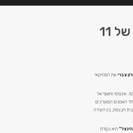
דורון צברי "סיכוי להינצל" – מסע של 11
רון צברי
את המוזיקאי
, אינטימי וחשוף אל
אחד האמנים המוערכים
בית הכנסת, בין היצירה
הינצל"
היא נקודת