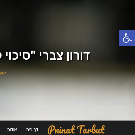
פתח סרגל נגישות
דורון צברי "סיכוי להינצל" –
ראשי
Pninat Tarbut
דף בית
אודות