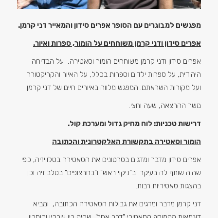
מפגשים למבוגרים עם הסופר אפרים סידון והמאייר דני קרמן.
אפרים סידון ודני קרמן משוחחים על הומור, ספרות ואיור.
אפרים סידון ודני קרמן משוחחים הומור וסאטירה, על הבדיחה
היהודית, על ספרות ילדים וספרות בכלל, על האיור והקריקטורה
ועל מקורות השראתם. המפגש מלווה באיורים חיים של דני קרמן.
משך ההרצאה, שעה וחצי.
דרישות טכניות: לוח מחיק גדול ומערכת קול.
הומור וסאטירה בתקשורת האלקטרונית והכתובה
אפרים סידון מדבר ומדגים בסרטונים את הסאטירה בטלוויזיה, כפי
שהיה שותף לה בעיקר ב"ניקוי ראש" ו"בחרצופים" בטלביזיה וכן
בהצגות סאטיריות רבות.
דני קרמן מדבר ומדגים את גבולות הסאטירה הכתובה, ומביא
דוגמאות מהמוסף הסאטירי "דבר אחר", שהיה בין עורכיו וכותביו