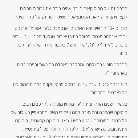
הרכב זה של המוסיקאים הוירטואוזים בודק את גבולות הכלים
לקצותיהם וחושף את הפוטנציאל העשיר והמרתק של כלי המיתר.
לפני כ -10 חודשים יצא האלבום "אנסמבל גלעד אפרת", פרויקט
ייחודי אינסטרומנטלי הכולל בתוכו יצירות שגלעד הלחין ושני שירים
מוכרים ("את לי לילה", "שיר ערש") בעיבוד מיוחד של גלעד לכלי
מיתר.
ההרכב מופיע בהצלחה ומתקבל באהדה בהופעות ובפסטיבלים
בארץ ובחו"ל.
הוא נבחר לנגן זו שנה שנייה בטקס פרסי אקו"ם בתחום המוסיקה
הקונצרטית והספרות.
בעשר השנים האחרונות גלעד מלחין מוסיקה להרכבים רבים,
מוסיקה שהלכה והתעצבה לסגנון ייחודי משלו המתאפיין בשילוב של
כל תחומי המוסיקה שנגעו בחייו ( ג'אז, מוסיקה קלאסית, מוסיקה
אתנית ומוסיקה ישראלית). גלעד לוקח חלק פעיל בתעשיית
המוסיקה הישראלית במגוון תחומים במהלך 18 השנים האחרונות,