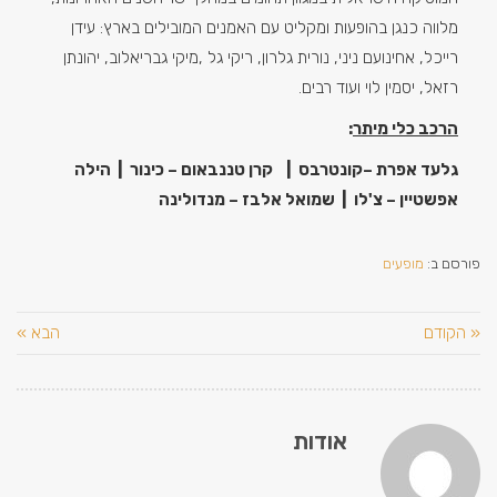
מלווה כנגן בהופעות ומקליט עם האמנים המובילים בארץ: עידן
רייכל, אחינועם ניני, נורית גלרון, ריקי גל ,מיקי גבריאלוב, יהונתן
רזאל, יסמין לוי ועוד רבים.
הרכב כלי מיתר
:
גלעד אפרת –קונטרבס
| קרן טננבאום – כינור | הילה
אפשטיין – צ'לו | שמואל אלבז – מנדולינה
פורסם ב:
מופעים
« הקודם
הבא »
אודות