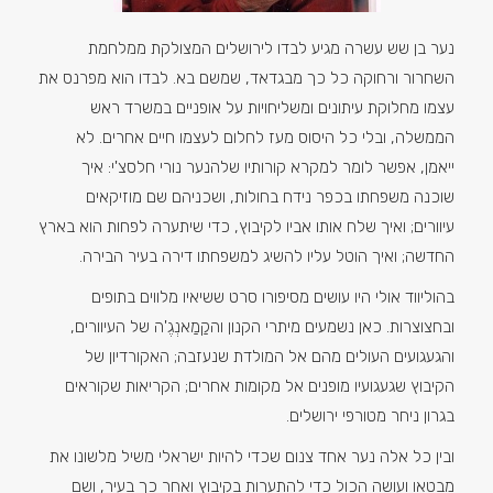
נער בן שש עשרה מגיע לבדו לירושלים המצולקת ממלחמת
השחרור ורחוקה כל כך מבגדאד, שמשם בא. לבדו הוא מפרנס את
עצמו מחלוקת עיתונים ומשליחויות על אופניים במשרד ראש
הממשלה, ובלי כל היסוס מעז לחלום לעצמו חיים אחרים. לא
ייאמן, אפשר לומר למקרא קורותיו שלהנער נורי חלסצ'י: איך
שוכנה משפחתו בכפר נידח בחולות, ושכניהם שם מוזיקאים
עיוורים; ואיך שלח אותו אביו לקיבוץ, כדי שיתערה לפחות הוא בארץ
החדשה; ואיך הוטל עליו להשיג למשפחתו דירה בעיר הבירה.
בהוליווד אולי היו עושים מסיפורו סרט ששיאיו מלווים בתופים
ובחצוצרות. כאן נשמעים מיתרי הקנון והקַמַאנְגֶ'ה של העיוורים,
והגעגועים העולים מהם אל המולדת שנעזבה; האקורדיון של
הקיבוץ שגעגועיו מופנים אל מקומות אחרים; הקריאות שקוראים
בגרון ניחר מטורפי ירושלים.
ובין כל אלה נער אחד צנום שכדי להיות ישראלי משיל מלשונו את
מבטאו ועושה הכול כדי להתערות בקיבוץ ואחר כך בעיר, ושם