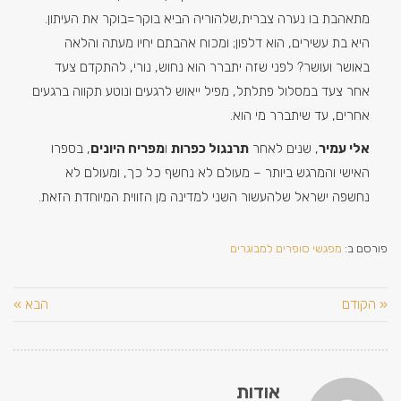
מתאהבת בו נערה צברית,שלהוריה הביא בוקר=בוקר את העיתון.
היא בת עשירים, הוא דלפון; ומכוח אהבתם יחיו מעתה והלאה
באושר ועושר? לפני שזה יתברר הוא נחוש, נורי, להתקדם צעד
אחר צעד במסלול פתלתל, מפיל ייאוש לרגעים ונוטע תקווה ברגעים
אחרים, עד שיתברר מי הוא.
אלי עמיר
, שנים לאחר
תרנגול כפרות
ו
מפריח היונים
, בספרו
האישי והמרגש ביותר – מעולם לא נחשף כל כך, ומעולם לא
נחשפה ישראל שלהעשור השני למדינה מן הזווית המיוחדת הזאת.
פורסם ב:
מפגשי סופרים למבוגרים
« הקודם
הבא »
אודות