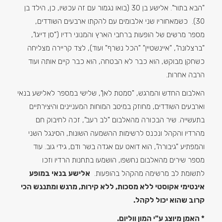
"הבא בתור". אלישע בן 30 (בואו נגמור עם זה עכשיו, כן, הילד בן
30). כשמאחוריו שני אלבומים עם להקתו ארבעים השודדים,
מספר מרשים של הופעות ברחבי הארץ והמנוני רדיו ("סן דייגו",
"ברצלונה", "איינשטיין" "הכל נשרף" ועוד), לצד קריירה מצליחה
כשחקן מבוקש, הוא כבר לא הבטחה, הוא כבר קיים אותה ועוד
הרבה אחרות.
האלבום החדש והמרגש, "סמטת לאן", שלישי במספר לאלישע בנאי
וארבעים השודדים, מחוזק במיטב המוחות המעניינים והיצירתיים
בתעשייה. שיר הבכורה מהאלבום "לב רעב", זכה לחיבוק חם
מהרדיו והקהל ונכנס לרשימות ההשמעה השונות, הסינגל השני
והמפתיע "גיבורה", הוא דואט עם אגדה בשר ודם, גידי גוב. עוד
מספר שירים מהאלבום נחשפו, הושמעו בתחנות הרדיו וזכו
לתשומת לב מרשימה מהקהל בהופעות.
אלישע בנאי במופע
אינטימי אקוסטי ללא מסכות, ללא קירות, מרגש ומתנגש הכי
קרוב שהוא יכול לקהל.
* האמן מיוצג ע"י המון ווליום.