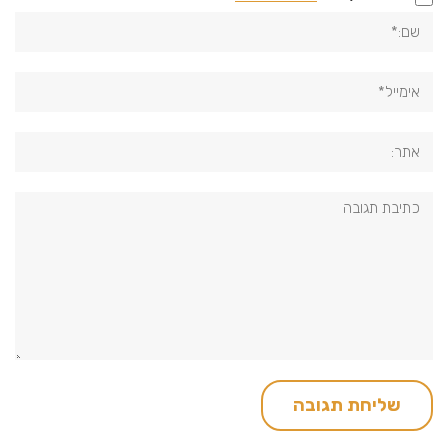
שם:*
אימייל*
אתר:
תגובה: