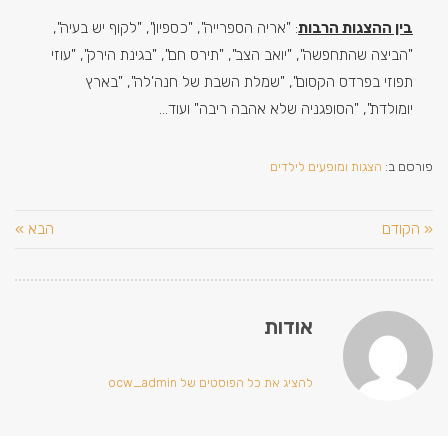
בין ההצגות הרבות
: "אריה הספרייה", "כספיון", "לקוף יש בעיה",
"הביצה שהתחפשה", "יואב הצב", "תירס חם", "בגינת הירק", "עוזי
תפוזי בפרדס הקסום", "שמלת השבת של חנה'לה", "בארץ
יומולדת", "הסופגניה שלא אהבה ריבה" ועוד…
פורסם ב:
הצגות ומופעים לילדים
« הקודם
הבא »
אודות
להציג את כל הפוסטים של ocw_admin