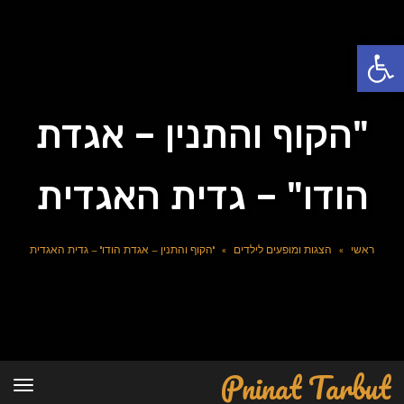
פתח סרגל נגישות
"הקוף והתנין – אגדת
הודו" – גדית האגדית
ראשי
»
הצגות ומופעים לילדים
»
"הקוף והתנין – אגדת הודו" – גדית האגדית
Pninat Tarbut
תפרי