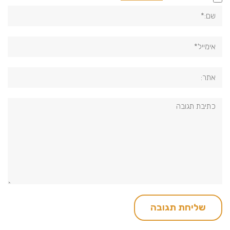
שם:*
אימייל*
אתר:
תגובה: