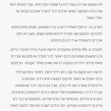
לא תמצאו את זה בגוגל ולא ברשתות החברתיות, אבל מתחת לאף
של כולנו המחשב האישי שלכם יכול להוביל אתכם בקלות אל
הצד האפל.
דארק נט, הרשת האפלה היא גן עדן לפושעים, סוטים ופסיכופטים
למיניהם. המקום שבו תוכלו לרכוש סמים קשים, נשק לא חוקי,
איברים להשתלה או דרכונים מזויפים.
למעלה מ-85 אחוזים מתעבורת הרשת איננה גלויה לציבור הרחב,
ובין הפושעים שמציעים לכם האקר לכל מטרה או מתנקש עוברים
מאות מיליוני דולרים במטבע הרשת שאינו מותיר עקבות- הביטקוין.
הרשת היא מקום נוח שבו ניתן לזייף זהות, לסחור בפורנוגרפיה
בלתי חוקית או לאתר חלקים לפצצה מלוכלכת. המהפכה
הדיגיטלית שיפרה את חיי כולנו, אבל גם גרמה לכך שהפשיעה
עברה דירה, כשהפושעים וחולי הנפש יכולים להתעסק בתחביבים
החביבים עליהם, מהנוחות של הבית שלהם, והסטוקרים כבר לא
צריכים להתחבא בשיחים, הם יכולים לשבת בארומה ללגום לאטה