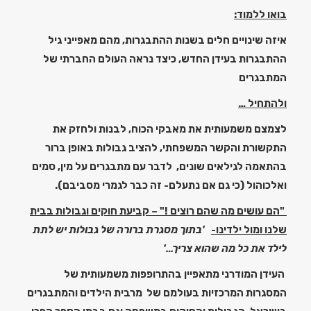
בואו ללמוד:
איזה שינויים חלים בשנות ההתבגרות, מהם מאפייני גיל
ההתבגרות בעידן החדש,
כיצד נראה העולם החברתי של
המתבגרים
ולהתחיל …
לצמצם משמעותית את מאבקי הכוח, לבנות ולחזק את
התקשורת והקשר המשפחתי,
להציב גבולות באופן ברור
בהתאמה לגילאים שונים,
לדבר עם מתבגרים על מין, סמים
ואלכוהול
(כי גם אם נתעלם- זה כבר לגמרי מסביבם).
"הם עושים מה שהם רוצים !" –
קביעת חוקים וגבולות בבית
שלנו ומול ילדינו-
'בתוך מסגרת ברורה של גבולות יש לתת
לילד את כל מה שהוא צריך…'
העידן המודרני מתאפיין בהתרופפות משמעותית של
המסגרות המרכזיות בעולמם של מרבית הילדים והמתבגרים