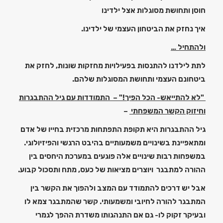
חוסן ותחושת מסוגלות אצל ילדינו
איך נחזק את הביטחון העצמי של ילדינו.
ולהתחיל …
לתת לילדנו להתנסות בפעילויות מחזקות שונות, לחזק את
ביטחונם העצמי ותחושת המסוגלות שלהם.
"לא להתייאש- הכל הפיך!" –
התמודדות עם גיל ההתבגרות
וחיזוק הקשר המשפחתי
–
גיל ההתבגרות היא תקופת התפתחות מרכזית בחייו של אדם
ומתאפיינת בשינויים משמעותיים בהיבט הרגשי והפיזיולוגי.
במשפחות רבות שינויים אלה פוגעים במערכת היחסים בין
ההורה למתבגר ויוצרים מציאות של כעס, מתח ותסכול קבוע.
אבל יש דרכים להתמודד עם המצב ולהפוך את הקשר בין
המתבגר להורה לחיובי ומשמעותי. קשר שהמתבגר צמא לו
ובעיקר זקוק לו- גם אם התנהגותו משדרת ההפך לגמרי