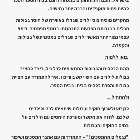
בישראל. הגבולות והחוקים במשפחה וגם בבתי הספר
הפכו
להיות פחות מוקפדים והרבה יותר גמישים.
מחקרים מוכיחים כי ילדים שגדלו באווירה של חוסר גבולות
מגלים בבגרותם הפרעות התנהגות ובנוסף מפתחים דימוי
עצמי נמוך יותר מאשר ילדים שגדלים במסגרתשל גבולות
והקפדה.
בואו ללמוד:
מהם הכללים והגבולות המתאימים לכל גיל, כיצד להציב
גבולות לילדים עם קשיי קשב וריכוז,
איך להתמודד עם חציית
גבולות והפרת כללים בבית ובבית הספר.
ולהתחיל …
לקבוע ולאכוף חוקים וגבולות שיתאימו לכם ולילדים
שלכם,
לחזק את הקשר ומערכת היחסים עם הילדים על
בסיס החוקים והגבולות
"נגמלים מהמסכים !" –
התמודדות עם אתגר המסכים ושיפור