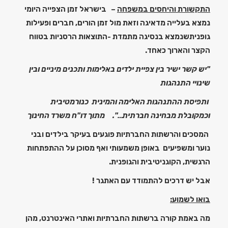
התקשורת והיחסים במשפחה
–
בישראל זמן הצפייה היומי
נמצא בעלייה מדאיגה וזאת מול זמן הורים, חברים ופעילות
גופניתשנמצא בנסיגה מתמדת -התוצאות הרסניות בטווח
הקצר והארוך כאחד.
"יש קשר ישיר בין צפיית ילדים באלימות ותכנים מיניים ובין
שינויי התנהגות
ותפיסת ההתנהגות האלימה והמינית כנורמטיבית
וכמקובלת מבחינה חברתית…".
מתוך דו"ח משרד החינוך
המסכים והרשתות החברתיות פוגעים בעיקר בילדים ובני
נוער ומשפיעים באופן משמעותי ואף מסוכן על ההתפתחות
הרגשית, הקוגניטיבית והגופנית.
אבל יש דרכים להתמודד עם האתגר !
בואו לשמוע:
מה באמת קורה ברשתות החברתיות ואתרי האינטרנט
, מהן