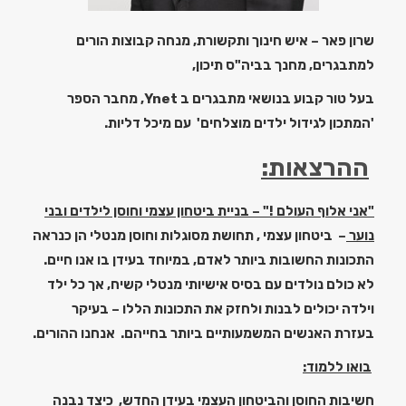
שרון פאר – איש חינוך ותקשורת, מנחה קבוצות הורים
למתבגרים, מחנך בביה"ס תיכון,
בעל טור קבוע בנושאי מתבגרים ב
Ynet,
מחבר הספר
'המתכון לגידול ילדים מוצלחים' עם מיכל דליות.
ההרצאות:
"אני אלוף העולם !" –
בניית ביטחון עצמי וחוסן לילדים ובני
נוער
–
ביטחון עצמי , תחושת מסוגלות וחוסן מנטלי הן כנראה
התכונות החשובות ביותר לאדם, במיוחד בעידן בו אנו חיים.
לא כולם נולדים עם בסיס אישיותי מנטלי קשיח,
אך כל ילד
וילדה יכולים לבנות ולחזק את התכונות הללו – בעיקר
בעזרת האנשים המשמעותיים ביותר בחייהם. אנחנו ההורים.
בואו ללמוד:
חשיבות החוסן והביטחון העצמי בעידן החדש, כיצד נבנה