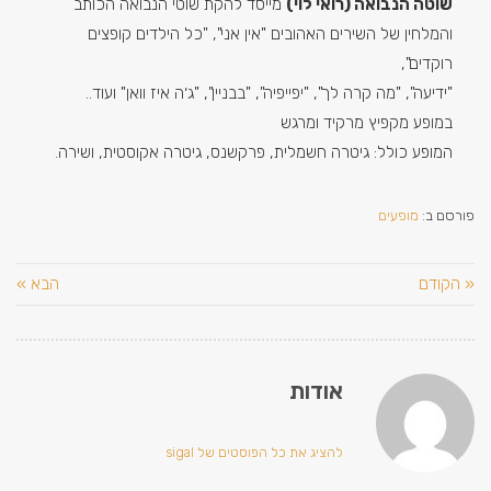
שוטה הנבואה (רואי לוי)
מייסד להקת שוטי הנבואה הכותב
והמלחין של השירים האהובים "אין אני", "כל הילדים קופצים
רוקדים",
"‏ידיעה", "מה קרה לך", "יפייפיה", "בבניין", "ג׳ה איז וואן" ועוד..
במופע מקפיץ מרקיד ומרגש
‏המופע כולל: גיטרה חשמלית, פרקשנס, גיטרה אקוסטית, ושירה.
פורסם ב:
מופעים
« הקודם
הבא »
אודות
להציג את כל הפוסטים של sigal