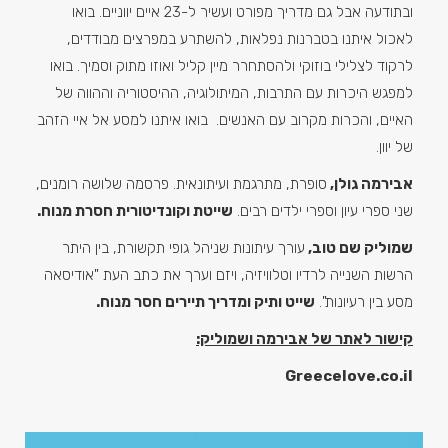
ובתודעה אבל גם מדריך מפורט ועשיר ל-23 איים יווניים. בואו
לאכול איתנו בטברנות נפלאות, להשתרע במפרצים מבודדים,
לרקוד לצלילי בוזוקי ולהסתחרר מיין קליל ואוזו מתוק וסמיך. בואו
למפגש היכרות עם התרבות, המיתולוגיה, ההיסטוריה וההווה של
האיים, והכרות מקרוב עם האנשים. בואו איתנו למסע אל איי הזהב
של יוון.
אבירמה גולן,
סופרת, מתרגמת ועיתונאית. פרסמה שלושה רומנים,
שני ספרי עיון וספרי ילדים רבים.
שייטת וקונדיטורית חסרת מנוח
.
שמוליק שם טוב,
עורך עיתונות שניהל גופי תקשורת, בין היתר
הרשות השנייה לרדיו וטלוויזיה, ויזם וערך את כתב העת "אודיסאה
מסע בין רעיונות".
שייט ותיק ומדריך תיירים חסר מנוח
.
קישור לאתר של אבירמה ושמוליק:
Greecelove.co.il