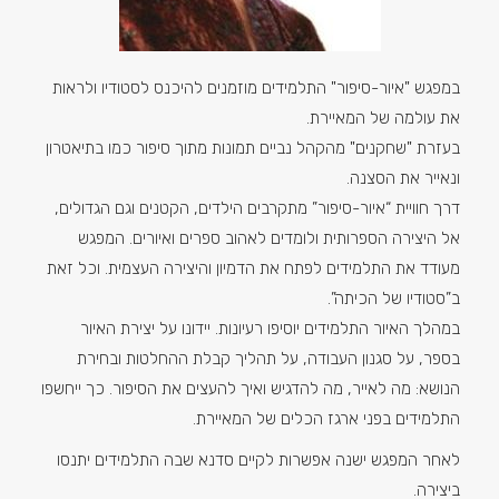
במפגש "איור-סיפור" התלמידים מוזמנים להיכנס לסטודיו ולראות
את עולמה של המאיירת.
בעזרת "שחקנים" מהקהל נביים תמונות מתוך סיפור כמו בתיאטרון
ונאייר את הסצנה.
דרך חוויית “איור-סיפור” מתקרבים הילדים, הקטנים וגם הגדולים,
אל היצירה הספרותית ולומדים לאהוב ספרים ואיורים. המפגש
מעודד את התלמידים לפתח את הדמיון והיצירה העצמית. וכל זאת
ב”סטודיו של הכיתה”.
במהלך האיור התלמידים יוסיפו רעיונות. יידונו על יצירת האיור
בספר, על סגנון העבודה, על תהליך קבלת ההחלטות ובחירת
הנושא: מה לאייר, מה להדגיש ואיך להעצים את הסיפור. כך ייחשפו
התלמידים בפני ארגז הכלים של המאיירת.
לאחר המפגש ישנה אפשרות לקיים סדנא שבה התלמידים יתנסו
ביצירה.