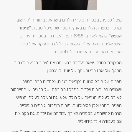
מיכל סנונית, מבכירת סופרי הילדים בישראל, מהווה חלק חשוב
ומרכזי בספרות הילדים בארץ. הספר של מיכל סנונית
“ציפור
הנפש”
שיצא לאור ב-1985 הפך לאבן דרך בספרות הילדים
הישראלית וזכה להצלחה עצומה בחו”ל גם ובעיקר אצל קהל
הקוראים המבוגר. הוא תורגם ל-47שפות.
הביקורת בחו"ל יצאה מגדרה בהשוותה את "צפור הנפש" ל"נסיך
הקטן" של אקזופרי והשחף של יונתן לוינגסטון.
ספריה של מיכל סנונית נקראים בגנים, נלמדים בבתי הספר
ושגורים בפי הורים וילדים. במרכז כתיבתה של סנונית יש התייחסות
לא רק לעולמו הנראה של הילד אלא גם ובעיקר לעולמו הנפשי
הפנימי החבוי ולכן פסיכולוגים, מורות תומכות וגורמים טיפוליים,
מרבים להשתמש בספריה לצורך עבודתם עם ילדים, גם בקבוצות
וגם בעבודה אינדיבידואלית.