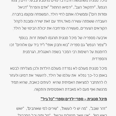
מיכל סנונית משתמשת הרבה בדימויים מהטבע ובבעלי חיים ("צפור
הנפש", "יחזקאל הצב", "ירמיאו החתול" "אדם והפרח" "דניאל
וסודות הים") וממשילה אותם לחיי הילד, המשפחה ומקומו בחברה.
העובדה ששפתה עשירה מאד,ויחד עם זאת ישירה ומובנת לקהל
הקוראים הצעירים, מעשירה ומרחיבה את יכולת הביטוי של הילד.
ארבעה מספריה של מיכל סנונית תורגמו לשפות זרות. בנוסף
ל"צפור הנפש" גם ספריה "בוא וחבק אותי" ו"יד ביד עם אלוהים" זכו
להימנות על רשימות רבי המכר בשפה האנגלית, הגרמנית
והספרדית.
מיכל סנונית מעולם לא נפרדה מעולם הילדות ולכן מצליחה לבטא
באופן כל-כך נפלא את עולמו של הילד, להעשיר את דמיונו ולעזור
לו להתחבר למציאות האמיתית שהיא לעיתים כואבת, שהיא תמיד
מרגשת ואף פעם לא מאבדת האופטימיות והתקווה.
מיכל סנונית – ספרי ילדים וספרי "כל גיל"
"זהר שובב", "מה יש לי לעשות", "שירים למי שאוהבים", "יואש
ראש קש", "אני ויואב מטיילים עכשיו", "טל ומיה וכל החבריה",