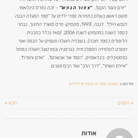
"יורם והגור הקטן",
"צ פ ו ר ה נ פ ש"
– זכה בפרס בינלאומי,
מקום ראשון בעולם בתחרות ספרי ילדים על "ספר המגלה הבנה
לנפש הילד". ז'נבה, 1993; מקסיקו: פרס משרד החינוך, נבחר
כספר השנה במקסיקו לשנת 2006. (מאז נכלל בתכנית
הלימודים כספר חובה). בשבדיה הועלה פעמיים על הבמה ואף
הוסרט לטלוויזיה הממלכתית
.
בגרמניה ובפורטוגל הועלה כמחול
בפסטיבלים בינלאומיים,
"הסוד של אבשלום", "אדם והפרח",
"איילת השחר", "דרך הלב" ועוד רבים וטובים.
פורסם ב:
מפגשי סופרים ומאיירים לילדים
« הקודם
הבא »
אודות