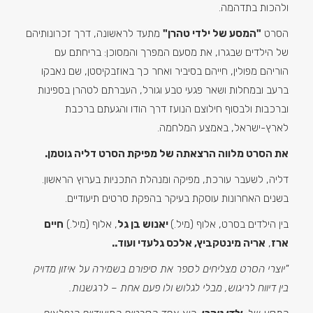
ולהכות בתדהמה.
הסרט
"המסע של ילדי טהרן"
מתעד לראשונה, דרך זכרונותיהם
של הילדים שבגרו, את מסעם המפרך והמסוכן: בריחתם עם
הוריהם מפולין, חייהם בסיביר ואחר כך באוזבקיסטן, שם נאבקו
ברעב ובמחלות ושאר פגעי טבע וגורל, העברתם לטהרן בספינות
וברכבות ולבסוף חילוצם הנועז דרך הודו והגעתם ברכבת
לארץ-ישראל, באמצע המלחמה.
את הסרט מלווה הרצאתה של מפיקת הסרט דליה גוטמן.
דליה, לשעבר עורכת, מפיקה ומנהלת התכניות בערוץ הראשון.
בשנים האחרונות עוסקת בעיקר בהפקת סרטים תיעודיים.
בין הילדים בסרט, אלוף (מיל.)
יאנוש בן גל
, אלוף (מיל.)
חיים
ארז
,
אריה מינטקביץ,
אלכס גלעדי ועוד..
"
יוצרי הסרט מצליחים לספר את סיפורם בשמירה על איזון מדויק
בין דיווח לריגוש, מבלי לגלוש ולו פעם אחת – לרגשנות.