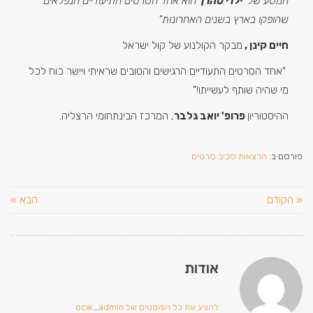
המסע של
ילדי טהרן
הוא אחד הסרטים התיעודיים הנפלאים
שהופקו בארץ בשנים האחרונות"
חיים קינן ,
מבקר הקולנוע של קול ישראל
"אחד הסרטים התעודיים הרגישים והטובים שראיתי ויישר כוח לכל
מי שהיה שותף לעשייתו!"
ההיסטוריון
פרופ' יואב גלבר
, המרכז הבינתחומי הרצליה.
פורסם ב:
הרצאות סביב סרטים
« הקודם
הבא »
אודות
להציג את כל הפוסטים של ocw_admin