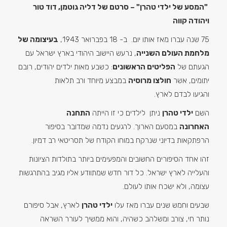
"המסע של ילדי טהרן" – סרטם של דליה גוטמן, דוד טור
ויהודה קווה
75 שנה עברו מאז אותו יום. ב- 18 בפברואר 1943,
בעיצומה של
מלחמת העולם השנייה
, נרעש היישוב היהודי בארץ ישראל עם
הגעתם של
הפליטים הראשונים
: כשבע מאות ילדים יהודים, רובם
יתומים, אשר
חולצו מרוסיה
במבצע מיוחד ורב תלאות
והגיעו לבדם לארץ.
השם
ילדי טהרן
ניתן לילדים כי זו הייתה
התחנה
האחרונה
במסעם הארוך. לרגעים נדמה שמדובר בסיפור
הרפתקאות בדיוני שנרקח במוחו הקודח של תסריטאי רב דמיון.
זהו אחד הסיפורים החשובים והמפעימים ביותר בתולדות הציונות
והעלייה לארץ ישראל. כל דור חדש שמתוודע אליו מגיב בהתרגשות
עצומה, ולא ישכח אותו לעולם.
שבעים וחמש שנים עברו מאז עלו
ילדי טהרן
לארץ, אבל סיפורם
נותר חי, צורב ומשלהב כשהיה, והוא ממשיך לעורר השראה