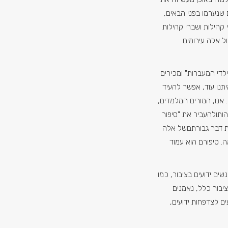
 שנערמו בפני הבאים,
 קהילות ושברי קהילות
ול אלה עירומים
לדי המעברות" ומכירים
תנו עוד, אפשר להעיד
אנו, המורים המלמדים,
הותולהעביר את "סיפור
את דבר גבורתםשל אלה
. סיפורם הוא עמוד
שים ידועים בציבור, כמו
ציבור כלל, נאמנים
ים לצדפחות ידועים,