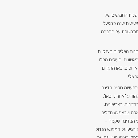
שנות החמישים של
יותר משישים שנה כמפעל
המתמשכת על החברה
חנות הפליטים הענקיים
אשונות. העולים הללו
 ארוכים. כאן התקיים
ראלי.
 למעשה חלוצי מדינת
ודיע "אחרינו כאן",
דונים, בצריפונים,
 אלה שבאמצעיםדלים
צי המדינה שקמה –
 הגיעואל המפגש הגדול
למדו באופן מעשיזה את