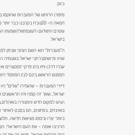
כיום.
סיפורן הרוחש של המעברות שהוקמו ב
המאה ה- 20נוכח בקרבנו כבר 
שטרם התוודענו לעוצמתוולהשפעתו 
בישראל.
ה"מעברות" הוא השם הציוני שניתן למ
שהיו פרושיםברחבי ישראל בשנותיה הר
עברו דרכן וחיו בהן פרקי זמןקצרים או
המפגש הראשון בינם לבין הממסד היש
דיירי המעברות – שהוגדרו "עולים" היו
ישראל, שאך זה קמה והיו הראשונים לה
הגיעו למקום חדש והתגוררו באוהלים,בב
בארגזים, בפחונים, הם במבט לאחור
ביותר יצרו וביססו מציאות חדשה, חלו
הרכיבו אומה – את העם הישראלי. הם
הזה מגלויות ישראל, פגשו זה את זה ו