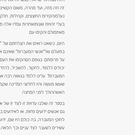
זה וזה מזה, ועד מהרה, משום הקשיים
נעלמוהקירות החוצצים, וקהילות, חלקי
בעלי זהויות שונותואחרות עמדו אלה מ
מאתמולם והקימו עם.
היום, כשאנו רואים את הצלחתם של "י
בפועלם של"אנשי המעברות" שאינם אי
על תרומתם. בגופם הםהקימו את העם. 
יכולים ללמוד, לחקור, להשכיל, להזד
המעברות". עלינו ללמד בגאווה רבה 
שעשו מעשה והיו לחלוצי המדינה שקמה
האשההולך לפני המחנה.
בספר זה שולבו עדויות זו לצד זו של אנ
גם אנשים ידועים פחות, או לאידועים ב
לחוקי המעברה, בה כולם היו שם, ידוע
עשירים לשעבר לצד עניים וכך הלאה.