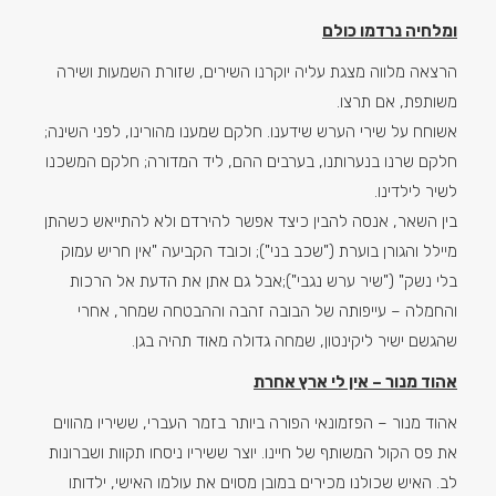
ומלחיה נרדמו כולם
הרצאה מלווה מצגת עליה יוקרנו השירים, שזורת השמעות ושירה
משותפת, אם תרצו.
אשוחח על שירי הערש שידענו. חלקם שמענו מהורינו, לפני השינה;
חלקם שרנו בנערותנו, בערבים ההם, ליד המדורה; חלקם המשכנו
לשיר לילדינו.
בין השאר, אנסה להבין כיצד אפשר להירדם ולא להתייאש כשהתן
מיילל והגורן בוערת ("שכב בני"); וכובד הקביעה "אין חריש עמוק
בלי נשק" ("שיר ערש נגבי");אבל גם אתן את הדעת אל הרכות
והחמלה – עייפותה של הבובה זהבה וההבטחה שמחר, אחרי
שהגשם ישיר ליקינטון, שמחה גדולה מאוד תהיה בגן.
אהוד מנור – אין לי ארץ אחרת
אהוד מנור – הפזמונאי הפורה ביותר בזמר העברי, ששיריו מהווים
את פס הקול המשותף של חיינו. יוצר ששיריו ניסחו תקוות ושברונות
לב. האיש שכולנו מכירים במובן מסוים את עולמו האישי, ילדותו