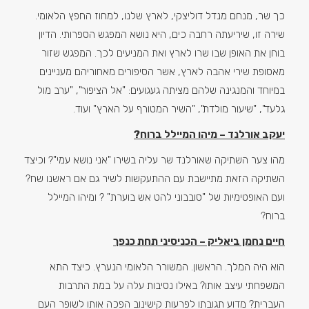
כך שר, מנחם מנדל דוליצקי, לארץ שלנו, למחוז החפץ הלאומי.
שירה זו, שיריעתה רחבה כים, היא נושא המפגש הספרותי. הדיון
בוחן את האופן שבו שרו לארץ ואת המניעים לכך. המפגש שזור
מאסופת שירי אהבה לארץ, אשר הסיפורים מאחוריהם מעניינים
במיוחד והמנגינה שלהם מציתה געגועים: "אל הציפור", "ערב מול
גלעד", "שיעור מולדת", "השיר המטורף על הארץ" ועוד.
יעקב אורלנד – מיהו המיילל ברוח?
מהו צער השתיקה שאורלנד שר עליה בשירו "אני נושא עמי"? וכיצד
השתיקה הזאת מתיישבת עם ההתעקשות לשיר גם אם ראשנו שח?
ועם האופטימיות של "סובבוני להט אש בוערת" ? ומיהו המיילל
ברוח?
חיים נחמן ביאליק – הכניסיני תחת כנפך
הוא היה המלך. הראשון. המשורר הלאומי הנערץ. כיצד התא
המשפחתי עיצב אותו? באילו נסיבות עלה על במת התרבות
העברית? מדוע תגובתו לפרעות קישינוב הפכה אותו לשופר העם