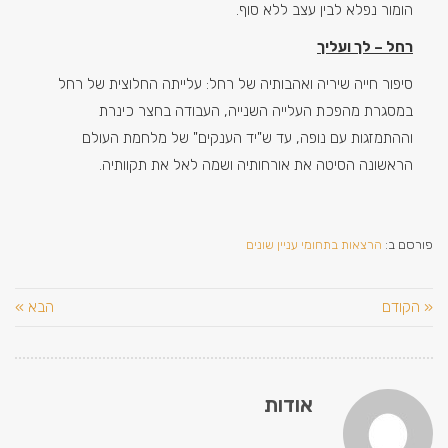
הומור נפלא לבין עצב ללא סוף.
רחל – לך ועליך
סיפור חייה שיריה ואהבותיה של רחל: עלייתה החלוצית של רחל
במסגרת מהפכת העלייה השנייה, העבודה בחצר כינרת
וההתמזגות עם נופה, עד ש"יד הענקים" של מלחמת העולם
הראשונה הסיטה את אורחותיה ושמה לאל את תקוותיה.
פורסם ב:
הרצאות בתחומי עניין שונים
« הקודם
הבא »
אודות