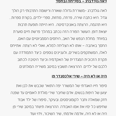
לאה גולדברג – בסליחה ובחסד
לאה גולדברג -משוררת גדולה שאורה ורישומה התרבותי רק הולך
וגדל. היא כתבה שירה, פרוזה, מחזות, ספרי ילדים, בקורת ספרות…
היא תרגמה, הרצתה באוניברסיטה.. היא הייתה תופעת תרבות
יוצאת דופן. העושר הפורה הזה נכתב במהלך פרשת חיים סוערת
במיוחד: מחלת הנפש של האב, היחסים הסמביוטיים עם האם,
החסך באהבה – אותו לא הצליחה למלא, ואולי לא רצתה. אתייחס
לאלו, המשתקפים בשירים, ולעניינים נוספים: כיצד התמודדה עם
תקרת הזכוכית המגדרית של האקדמיה וכיצד היטיבה לכתוב
ללבם של ילדים. ההרצאה תשובץ במיטב משיריה המולחנים.
היה או לא היה – שירי אלכסנדר פן
סיפור חייו האגדתי של המשורר יפה התואר שכבש את לבן ואת
יצוען של היפות בנשים; אדם שחיבר שירי מולדת לאומיים עד שפנה
חזק שמאלה וחבר לקומוניסטים; ובעיקר, סיפורו של ילד אבוד
שחיפש כל ימיו את אמו האבודה. ההרצאה תישזר במיטב שירי פן:
היה או לא היה, אדמה אדמתי, שיר השיכור, וידוי ועוד