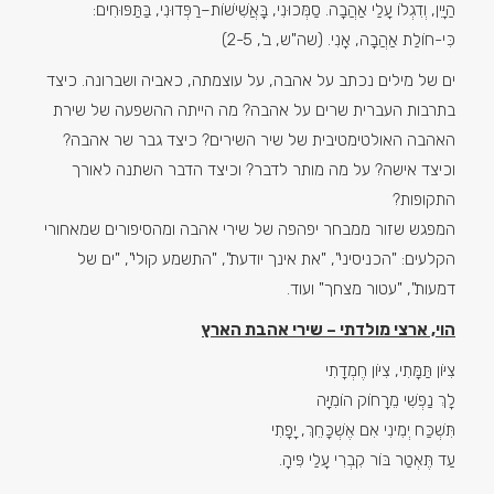
הַיָּיִן, וְדִגְלוֹ עָלַי אַהֲבָה. סַמְּכוּנִי, בָּאֲשִׁישׁוֹת–רַפְּדוּנִי, בַּתַּפּוּחִים:
כִּי-חוֹלַת אַהֲבָה, אָנִי. (שה"ש, ב', 2-5)
ים של מילים נכתב על אהבה, על עוצמתה, כאביה ושברונה. כיצד
בתרבות העברית שרים על אהבה? מה הייתה ההשפעה של שירת
האהבה האולטימטיבית של שיר השירים? כיצד גבר שר אהבה?
וכיצד אישה? על מה מותר לדבר? וכיצד הדבר השתנה לאורך
התקופות?
המפגש שזור ממבחר יפהפה של שירי אהבה ומהסיפורים שמאחורי
הקלעים: "הכניסיני", "את אינך יודעת", "התשמע קולי", "ים של
דמעות", "עטור מצחך" ועוד.
הוי, ארצי מולדתי – שירי אהבת הארץ
צִיּוֹן תַּמָּתִי, צִיּוֹן חֶמְדָתִי
לָךְ נַפְשִׁי מֵרָחוֹק הוֹמִיָּה
תִּשְׁכַּח יְמִינִי אִם אֶשְׁכָּחֵךְ, יָפָתִי
עַד תֶּאְטַר בּוֹר קִבְרִי עָלַי פִּיהָ.