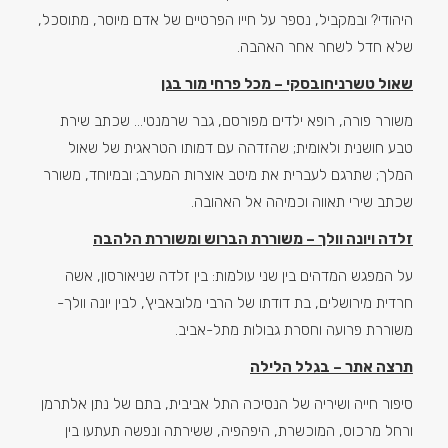
היהודי? ובמקביל, נספר על חייו הפרטיים של אדם מיוסר, מתוסכל,
שלא חדל לשחר אחר האהבה.
שאול טשרניחובסקי – מכל פרחי מור בגן
משורר פורה, רופא ילדים מפורסם, גבר שרמנטי… שכתב שירת
טבע חושנית ולאומית; שהזדהה עם דמותו הטראגית של שאול
המלך; שתרגם לעברית את מיטב אוצרות המערב; ובמיוחד, משורר
שכתב שירי תאווה וכמיהה אל האהובה.
זלדה ויונה וולך – משוררת הברוש ומשוררת הלהבה
על המפגש המדהים בין שני עולמות: בין זלדה שניאורסון, אשה
חרדית מירושלים, בת דודתו של הרבי מלובאביץ', לבין יונה וולך-
משוררת פרועה וחסרת גבולות מתל-אביב.
תרצה אתר – בגלל הלילה
סיפור חייה ושיריה של הנסיכה התל אביבית, בתם של נתן אלתרמן
ורחל מרכוס, המוכשרת, היפהפיה, ששירתה ונפשה תעתעו בין