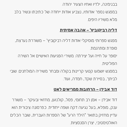
בבנימינה, ילדיו ואחיו הצעיר יהודה.
במפגש נספר אודותיו, נצביע אודות ייחודה של כתיבתו ונשיר בלב
מלא משיריו היפים.
דליה רביקוביץ' – אהבה אמיתית
מפגש ספרותי מוסיקלי אודות דליה רביקוביץ' – משוררת נערצת,
סופרת ומתרגמת.
יסופר על חייה ועל יצירתה: משירי הפגיעות האישיים אל השירה
הפוליטית.
במפגש יושמעו קטעי קריינות בקולה ומבחר משיריה המולחנים: שובי
לביתך, בסיירת שקד, חמדה, ועוד.
דוד אבידן – הרחובות ממריאים לאט
דוד אבידן – אמן רב תחומי, פסל, קולנוען, מחזאי ובעיקר – משורר
ענק, מופלא, בעל נגיעה דקה ושפה ייחודית. כפרסונה ציבורית הוא
עדיין מחזיק בתואר "הילד הרע" של הספרות העברית, שובר הכלים
האולטימטיבי, יצרן הסנסציות.