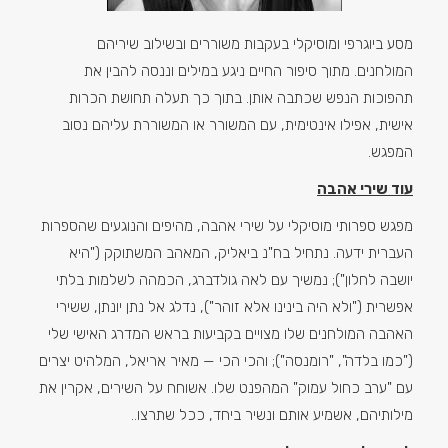
מסע ביוגרפי ומוסיקלי בעקבות משוררים ובשילוב שיריהם
המולחנים. מתוך סיפור החיים ניגע במילים וננסה להבין את
תהפוכות הנפש שכתבה אותן. בתוך כך תעלה תחושת הכרות
אישית, אפילו אינטימית, עם המשורר או המשוררת עליהם נסוב
המפגש.
עוד שירי אהבה
מפגש ספרותי מוסיקלי על שירי אהבה, מהיפים והנוגעים שהספרות
העברית ידעה. נתחיל בח"נ ביאליק, המאהב המשתוקק ("היא
יושבה לחלון"); נמשיך עם לאה גולדברג, הכמהה לשלמות בלתי
אפשרית ("ולא היה בינינו אלא זוהר"), נדלג אל נתן יונתן, ששירי
האהבה המולחנים שלו מצויים בקביעות בראש המדרג האישי שלי
("כמו בלדה", "רומנסה"); והכי הכי — מאיר אריאל, המלהיט יצרים
עם "ערב כחול עמוק" המהפנט שלו. אשוחח על השירים, אקרין את
מילותיהם, אשמיע אותם ונשיר ביחד, ככל שתרצו..