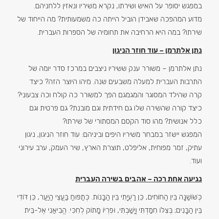
במפגש יסופר על האיש ושירתו, נקרא משיריו ונאזין ללחניהם.
מדוע המהפכה שאבידן הוביל הייתה כה משמעותית? מה הייחוד של
שירתו? במה היא הרחיבה את תחומיה של הספרות העברית.
נתן אלתרמן – עוד חוזר הניגון
נתן אלתרמן – משורר ענק ששיריו ניצבים במרכז סדר יומה של
התרבות העברית למעלה משבעים שנה. מיהו היוצר הזה? כיצד
קרה שהילד המסוגר והמגמגם הפך למשורר כה קולח וכה צבעוני?
כיצד קורה שהשירה שלו גם חידתית וגם מובנת? גם פרטית וגם
כלל אנושית? מהו סוד הקסם המסתורי של שירתו?
המפגש יישזר במבחר משיריו היפים וביניהם: עוד חוזר הניגון, ניגון
עתיק, זמר מפוחית, אליפלט, תוצרת הארץ, שיר העמק, ערב עירוני
ועוד.
נגיעה אחת רכה – אהבים בשירה העברית
כְּשׁוֹשַׁנָּה בֵּין הַחוֹחִים, כֵּן רַעְיָתִי בֵּין הַבָּנוֹת. כְּתַפּוּחַ בַּעֲצֵי הַיַּעַר, כֵּן דּוֹדִי
בֵּין הַבָּנִים; בְּצִלּוֹ חִמַּדְתִּי וְיָשַׁבְתִּי, וּפִרְיוֹ מָתוֹק לְחִכִּי. הֱבִיאַנִי אֶל-בֵּית