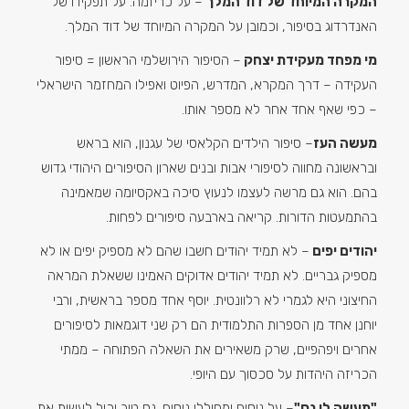
המקרה המיוחד של דוד המלך
– על כריזמה. על תפקידו של
האנדרדוג בסיפור, וכמובן על המקרה המיוחד של דוד המלך.
מי מפחד מעקידת יצחק
– הסיפור הירושלמי הראשון = סיפור
העקידה – דרך המקרא, המדרש, הפיוט ואפילו המחזמר הישראלי
– כפי שאף אחד אחר לא מספר אותו.
מעשה העז
– סיפור הילדים הקלאסי של עגנון, הוא בראש
ובראשונה מחווה לסיפורי אבות ובנים שארון הסיפורים היהודי גדוש
בהם. הוא גם מרשה לעצמו לנעוץ סיכה באקסיומה שמאמינה
בהתמעטות הדורות. קריאה בארבעה סיפורים לפחות.
יהודים יפים
– לא תמיד יהודים חשבו שהם לא מספיק יפים או לא
מספיק גבריים. לא תמיד יהודים אדוקים האמינו ששאלת המראה
החיצוני היא לגמרי לא רלוונטית. יוסף אחד מספר בראשית, ורבי
יוחנן אחד מן הספרות התלמודית הם רק שני דוגמאות לסיפורים
אחרים ויפהפיים, שרק משאירים את השאלה הפתוחה – ממתי
הכריזה היהדות על סכסוך עם היופי.
"תעשה לי נס"
– על ניסים ומחוללי ניסים. נס טוב יכול לעשות את