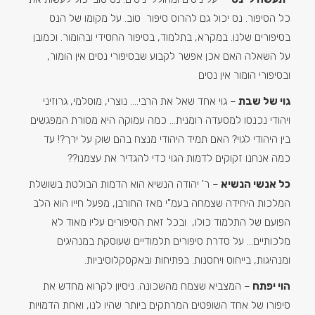
כל הסיפור. נס יכול גם להרוס סיפור טוב. על מקומו של הנס
בסיפורים שלנו. במקרא, בתלמוד, בסיפור החסידי ובהומור. וכמובן
על השאלה האם אכן אפשר לקבוע שבסיפורי נסים אין הומור,
ובסיפורי הומור אין נסים
גוי של שבת
– גוי אחד שאל את הרבי…. נוצרי, מוסלמי, גרוזיני
ויהודי נכנסו למסעדה רומנית… כמה עמוקה היא מסורת המפגשים
בין היהודי לגוי? האם תמיד היהודי מנצח בהם שוק על ירך?! עד
כמה אנחנו זקוקים לדמות הגוי כדי להגדיר את עצמנו??
כל אנשי הנשיא
– ר' יהודה הנשיא הוא הדמות הבולטת בשושלת
המלכות היחידה שצמחה בעמ"י מאז החורבן, מפעל חייו הוא הלב
הפועם של התלמוד כולו, ובכל זאת הסיפורים עליו מאוד לא
מלכותיים… על סדרת סיפורים תלמודיים שעוסקת במנהיגים
ומנהיגות, בייחוס ויחסנות. בפתיחות ובאקסקלוסיביות.
הוי יפתח
– המצביא שצמח מהשכונה. ניסיון לקרוא מחדש את
סיפורו של אחד השופטים המרתקים ביותר שהיו לנו, ואחת הדמויות