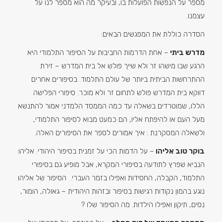
מספר על הנפשות הפועלות בו, ובעיקר מה הוא מספר לנו על
עצמנו.
הסדרה כוללת את המפגשים הבאים:
מדרש ביתי
– אחת הדרמות החביבות על הסיפור התלמודי היא
הרגע שבו מישהו זר ולא שייך פולש אל בית המדרש – זירת
ההתרחשות הביתית ביותר של עולם התלמוד. בסיפורים אחרים
דווקא בית המדרש פולש לתחום זר ולא מוכר. סיפורי הפלישה
הללו, שמוטרדים בשאלה עד כמה הממסד הלמדני אמור להתנשא
מעל העם או להיפתח אליו, הם כמעט מבוא לסיפור התלמודי,
ולשאלה המסקרנת : איך אמורים לספר את הסיפורים האלה.
בוקר טוב אליהו
– על הדמות הכי על זמנית בסיפור היהודי. אליהו
הנביא שפרץ לתודעה בסיפורי המקרא, אבל מופיע גם בסיפורי
התלמוד, הקבלה, החסידות ואפילו בזמר העברי. הסיפור של אליהו
נוגע בהמון נקודות רגישות בסיפור ובזהות היהודית – גאולה, הומור,
נסים, תיקון ואפילו הילדות. מה הסיפור שלו ?