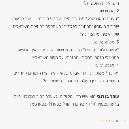
הישראלית העכשווית?
2. מפגש שני:
*ניצנים נראו בארץ* מנחצ'ה היימן ועד דני סנדרסון – איך קביעתו
של דוד בן גוריון "מהתנ"ך לפלמ"ח" השתקפה במוזיקה הישראלית
של ראשית ימי המדינה?
3. מפגש שלישי:
*עושה שלום במרומיו* מנורית הירש ועד ג'ו עמר – איך השפיעו
פסטיבלי הזמר, החסידי והמזרחי, על הפופ הישראלי?
4. מפגש רביעי:
*אייכה* משולי רנד ועד אביתר בנאי – איך יצרו הזמרים החוזרים
בתשובה גשר בין העולמות בתרבות הפופולרית?
עומר בן רובי
הוא איש רדיו וטלוויזיה, לשעבר בכיר בגלגלצ וכיום
מגיש תוכניות "ארון השירים היהודי" בכאן 11 ובכאן גימל.
פורסם ב:
מופעים